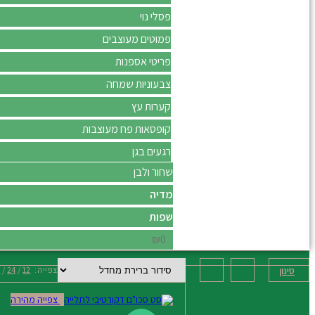
פסלי נוי
פמוטים מעוצבים
פריטי אספנות
צבעוניות שמחה
קערות עץ
קופסאות פח מעוצבות
רגעים בגן
שחור ולבן
מדיה
שפות
₪0
סינון
צפייה:
12
24
ה
צפייה מהירה