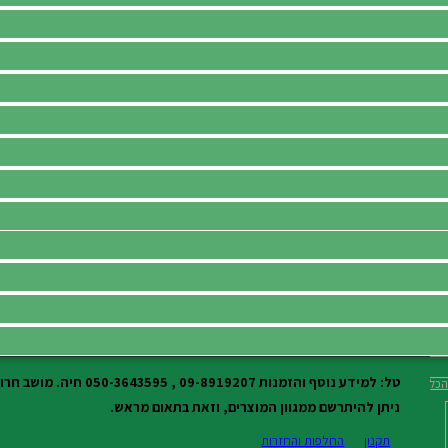
טל: למידע נוסף והזמנות 09-8919207 , 050-3643595 חיה. מושב חרות,גוש תל-מונד.
כל
ניתן להיתרשם ממגוון המוצרים, וזאת בתאום מראש.
תקנון
החלפות והחזרות