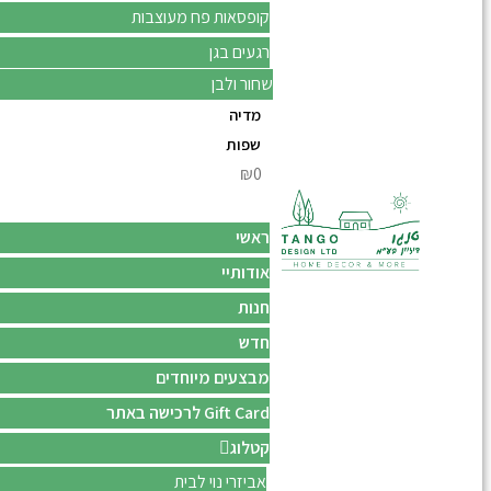
קופסאות פח מעוצבות
רגעים בגן
שחור ולבן
מדיה
שפות
₪0
ראשי
אודותיי
חנות
חדש
מבצעים מיוחדים
Gift Card לרכישה באתר
קטלוג
אביזרי נוי לבית