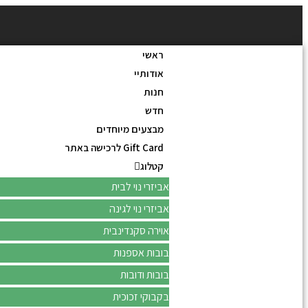
ראשי
אודותיי
חנות
חדש
מבצעים מיוחדים
Gift Card לרכישה באתר
קטלוג
אביזרי נוי לבית
אביזרי נוי לגינה
אוירה סקנדינבית
בובות אספנות
בובות ודובות
בקבוקי זכוכית