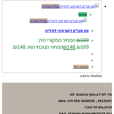
צפייה מהירה
מבצע!
צפייה מהירה
סט סכו"ם דקורטיבי לתלייה
169
₪
המחיר המקורי היה:
₪169.
148
₪
המחיר הנוכחי הוא: ₪148.
הוספה לסל
Add to Wishlist
טל: למידע נוסף והזמנות 09-
8919207 , 050-3643595 חיה. מושב
חרות,גוש תל-מונד.
ניתן להיתרשם ממגוון המוצרים, וזאת