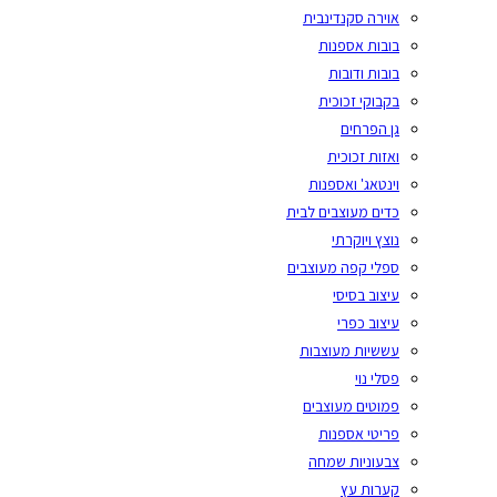
אוירה סקנדינבית
בובות אספנות
בובות ודובות
בקבוקי זכוכית
גן הפרחים
ואזות זכוכית
וינטאג' ואספנות
כדים מעוצבים לבית
נוצץ ויוקרתי
ספלי קפה מעוצבים
עיצוב בסיסי
עיצוב כפרי
עששיות מעוצבות
פסלי נוי
פמוטים מעוצבים
פריטי אספנות
צבעוניות שמחה
קערות עץ