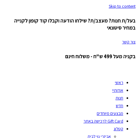
Skip to content
בעל/ת חנות? מעצב/ת? שילחו הודעה וקבלו קוד קופון לקנייה
במחיר סיטונאי
צור קשר
בקניה מעל 499 ש"ח - משלוח חינם
ראשי
אודותיי
חנות
חדש
מבצעים מיוחדים
Gift Card לרכישה באתר
קטלוג
אביזרי נוי לבית