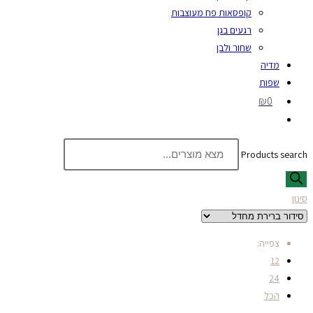
קופסאות פח מעוצבות
רגעים בגן
שחור ולבן
מדיה
שפות
₪0
Products search
סינון
צפייה:
12
24
הכל