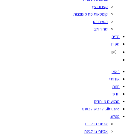
קערות עץ
קופסאות פח מעוצבות
רגעים בגן
שחור ולבן
מדיה
שפות
₪0
ראשי
אודותיי
חנות
חדש
מבצעים מיוחדים
Gift Card לרכישה באתר
קטלוג
אביזרי נוי לבית
אביזרי נוי לגינה