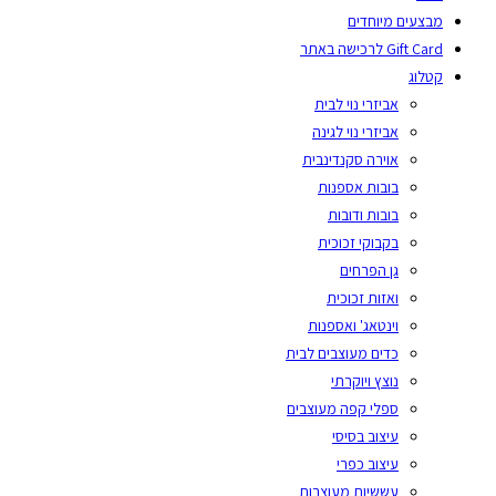
מבצעים מיוחדים
Gift Card לרכישה באתר
קטלוג
אביזרי נוי לבית
אביזרי נוי לגינה
אוירה סקנדינבית
בובות אספנות
בובות ודובות
בקבוקי זכוכית
גן הפרחים
ואזות זכוכית
וינטאג' ואספנות
כדים מעוצבים לבית
נוצץ ויוקרתי
ספלי קפה מעוצבים
עיצוב בסיסי
עיצוב כפרי
עששיות מעוצבות