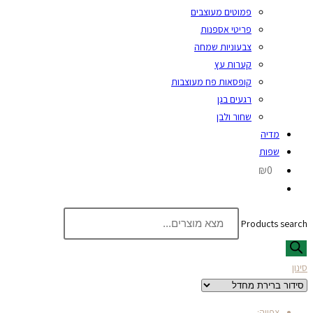
פמוטים מעוצבים
פריטי אספנות
צבעוניות שמחה
קערות עץ
קופסאות פח מעוצבות
רגעים בגן
שחור ולבן
מדיה
שפות
₪0
Products search
סינון
צפייה: