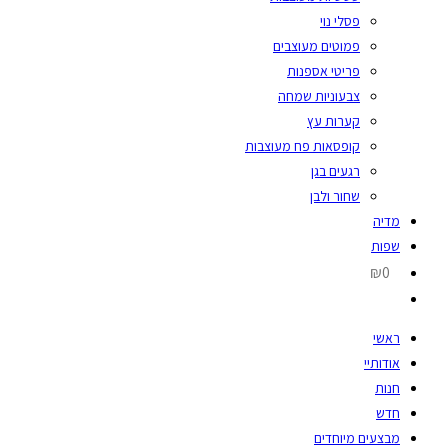
פסלי נוי
פמוטים מעוצבים
פריטי אספנות
צבעוניות שמחה
קערות עץ
קופסאות פח מעוצבות
רגעים בגן
שחור ולבן
מדיה
שפות
₪0
ראשי
אודותיי
חנות
חדש
מבצעים מיוחדים