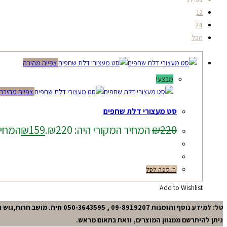
12
24
הכל
צפייה מהירה
מבצע!
צפייה מהירה
סט מעצורי דלת שחפים
220
₪
המחיר המקורי היה: ₪220.
159
₪
המחיר ה
הוספה לסל
Add to Wishlist
טל: למידע נוסף והזמנות 09-8919207 , 050-3643595 חיה. מושב חרות,גוש תל-מונד.
ניתן להיתרשם ממגוון המוצרים, וזאת בתאום מראש.