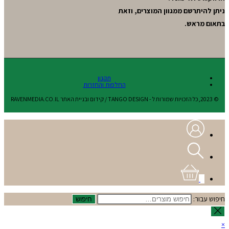
ניתן להיתרשם ממגוון המוצרים, וזאת
בתאום מראש.
תקנון
החלפות והחזרות
© 2023,כל הזכויות שמורות ל - TANGO DESIGN / קידום ובניית האתר RAVENMEDIA.CO.IL
0
חיפוש עבור:
חיפוש
×