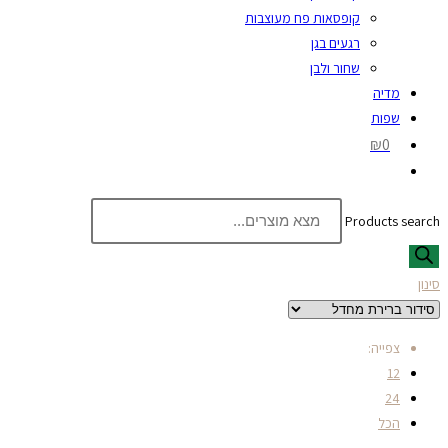
קופסאות פח מעוצבות
רגעים בגן
שחור ולבן
מדיה
שפות
₪0
Products search
סינון
צפייה:
12
24
הכל