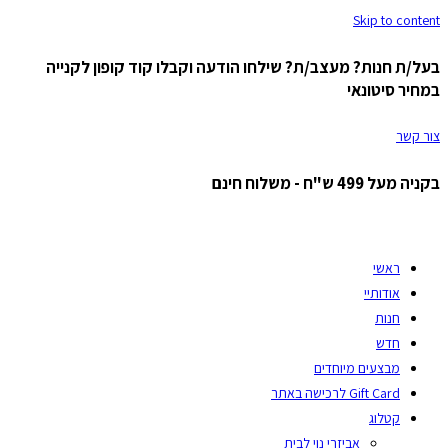
Skip to content
בעל/ת חנות? מעצב/ת? שילחו הודעה וקבלו קוד קופון לקנייה
במחיר סיטונאי
צור קשר
בקניה מעל 499 ש"ח - משלוח חינם
ראשי
אודותיי
חנות
חדש
מבצעים מיוחדים
Gift Card לרכישה באתר
קטלוג
אביזרי נוי לבית