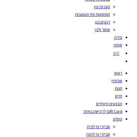
קערות עץ
קופסאות פח מעוצבות
רגעים בגן
שחור ולבן
מדיה
שפות
₪0
ראשי
אודותיי
חנות
חדש
מבצעים מיוחדים
Gift Card לרכישה באתר
קטלוג
אביזרי נוי לבית
אביזרי נוי לגינה