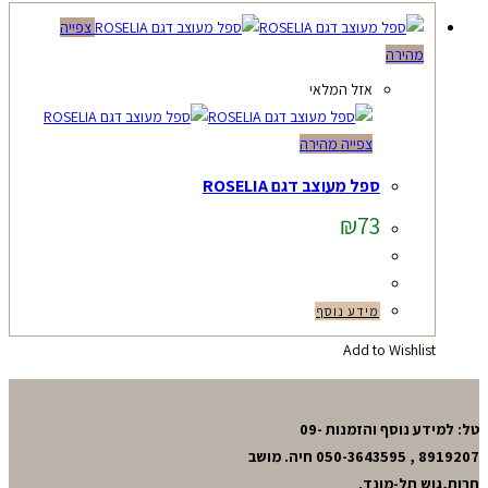
צפייה
מהירה
אזל המלאי
צפייה מהירה
ספל מעוצב דגם ROSELIA
₪
73
מידע נוסף
Add to Wishlist
טל: למידע נוסף והזמנות 09-
8919207 , 050-3643595 חיה. מושב
חרות,גוש תל-מונד.