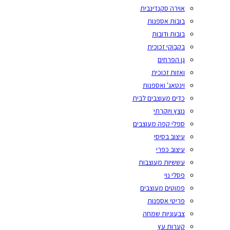
אוירה סקנדינבית
בובות אספנות
בובות ודובות
בקבוקי זכוכית
גן הפרחים
ואזות זכוכית
וינטאג' ואספנות
כדים מעוצבים לבית
נוצץ ויוקרתי
ספלי קפה מעוצבים
עיצוב בסיסי
עיצוב כפרי
עששיות מעוצבות
פסלי נוי
פמוטים מעוצבים
פריטי אספנות
צבעוניות שמחה
קערות עץ