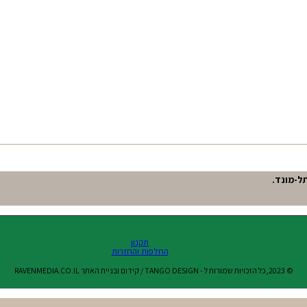
תקנון
החלפות והחזרות
© 2023,כל הזכויות שמורות ל - TANGO DESIGN / קידום ובניית האתר RAVENMEDIA.CO.IL