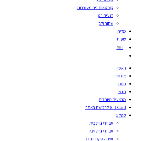
קופסאות פח מעוצבות
רגעים בגן
שחור ולבן
מדיה
שפות
₪0
ראשי
אודותיי
חנות
חדש
מבצעים מיוחדים
Gift Card לרכישה באתר
קטלוג
אביזרי נוי לבית
אביזרי נוי לגינה
אוירה סקנדינבית