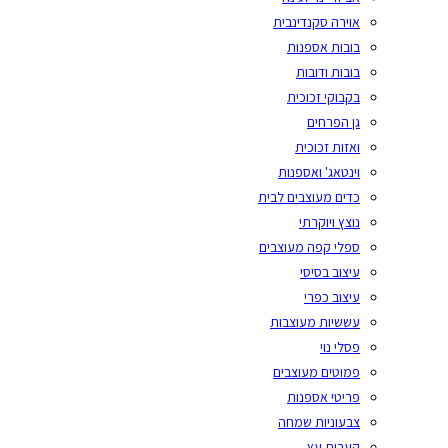
אוירה סקנדינבית
בובות אספנות
בובות ודובות
בקבוקי זכוכית
גן הפרחים
ואזות זכוכית
וינטאג' ואספנות
כדים מעוצבים לבית
נוצץ ויוקרתי
ספלי קפה מעוצבים
עיצוב בסיסי
עיצוב כפרי
עששיות מעוצבות
פסלי נוי
פמוטים מעוצבים
פריטי אספנות
צבעוניות שמחה
קערות עץ