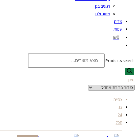
רגעים בגן
שחור ולבן
מדיה
שפות
₪0
Products search
סינון
צפייה:
12
24
הכל