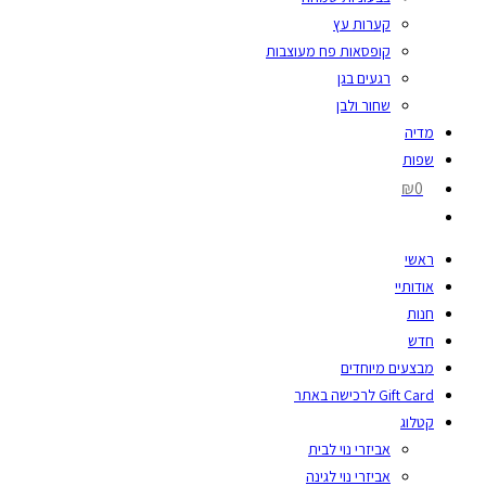
קערות עץ
קופסאות פח מעוצבות
רגעים בגן
שחור ולבן
מדיה
שפות
₪0
ראשי
אודותיי
חנות
חדש
מבצעים מיוחדים
Gift Card לרכישה באתר
קטלוג
אביזרי נוי לבית
אביזרי נוי לגינה