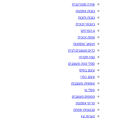
אוירה סקנדינבית
בובות אספנות
בובות ודובות
בקבוקי זכוכית
גן הפרחים
ואזות זכוכית
וינטאג' ואספנות
כדים מעוצבים לבית
נוצץ ויוקרתי
ספלי קפה מעוצבים
עיצוב בסיסי
עיצוב כפרי
עששיות מעוצבות
פסלי נוי
פמוטים מעוצבים
פריטי אספנות
צבעוניות שמחה
קערות עץ