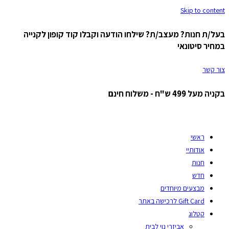
Skip to content
בעל/ת חנות? מעצב/ת? שילחו הודעה וקבלו קוד קופון לקנייה
במחיר סיטונאי
צור קשר
בקניה מעל 499 ש"ח - משלוח חינם
ראשי
אודותיי
חנות
חדש
מבצעים מיוחדים
Gift Card לרכישה באתר
קטלוג
אביזרי נוי לבית