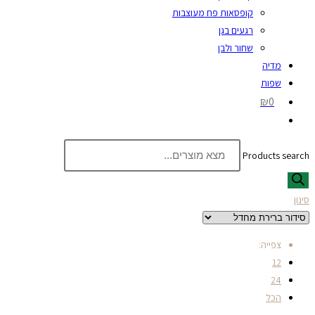
קופסאות פח מעוצבות
רגעים בגן
שחור ולבן
מדיה
שפות
₪0
Products search
סינון
צפייה:
12
24
הכל