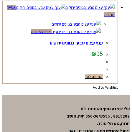
צפייה
מהירה
צפייה מהירה
ענף עצים טבעי בגוונים ירוקים
₪
95
הוספה לסל
Add to Wishlist
טל: למידע נוסף והזמנות 09-
8919207 , 050-3643595 חיה. מושב
חרות,גוש תל-מונד.
ניתן להיתרשם ממגוון המוצרים, וזאת