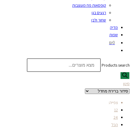
קופסאות פח מעוצבות
רגעים בגן
שחור ולבן
מדיה
שפות
₪0
Products search
סינון
צפייה:
12
24
הכל