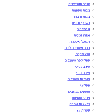
אוירה סקנדינבית
בובות אספנות
בובות ודובות
בקבוקי זכוכית
גן הפרחים
ואזות זכוכית
וינטאג' ואספנות
כדים מעוצבים לבית
נוצץ ויוקרתי
ספלי קפה מעוצבים
עיצוב בסיסי
עיצוב כפרי
עששיות מעוצבות
פסלי נוי
פמוטים מעוצבים
פריטי אספנות
צבעוניות שמחה
קערות עץ