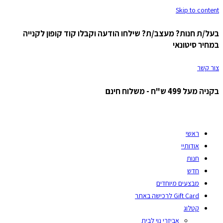
Skip to content
בעל/ת חנות? מעצב/ת? שילחו הודעה וקבלו קוד קופון לקנייה
במחיר סיטונאי
צור קשר
בקניה מעל 499 ש"ח - משלוח חינם
ראשי
אודותיי
חנות
חדש
מבצעים מיוחדים
Gift Card לרכישה באתר
קטלוג
אביזרי נוי לבית