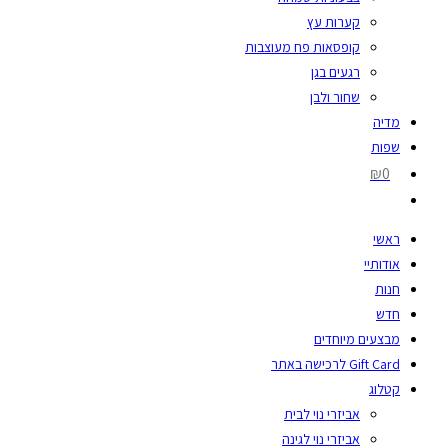
קערות עץ
קופסאות פח מעוצבות
רגעים בגן
שחור ולבן
מדיה
שפות
₪0
ראשי
אודותיי
חנות
חדש
מבצעים מיוחדים
Gift Card לרכישה באתר
קטלוג
אביזרי נוי לבית
אביזרי נוי לגינה