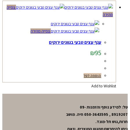
צפייה
מהירה
צפייה מהירה
ענף עצים טבעי בגוונים ירוקים
₪
95
הוספה לסל
Add to Wishlist
טל: למידע נוסף והזמנות 09-
8919207 , 050-3643595 חיה. מושב
חרות,גוש תל-מונד.
ניתן להיתרשם ממגוון המוצרים, וזאת