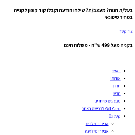
בעל/ת חנות? מעצב/ת? שילחו הודעה וקבלו קוד קופון לקנייה
Skip
במחיר סיטונאי
to
content
צור קשר
בקניה מעל 499 ש"ח - משלוח חינם
ראשי
אודותיי
חנות
חדש
מבצעים מיוחדים
Gift Card לרכישה באתר
קטלוג
אביזרי נוי לבית
אביזרי נוי לגינה