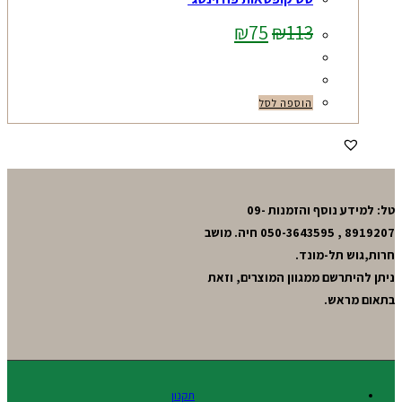
המחיר
המחיר
₪
75
₪
113
המקורי
הנוכחי
היה:
הוא:
₪75.
₪113.
הוספה לסל
טל: למידע נוסף והזמנות 09-
8919207 , 050-3643595 חיה. מושב
חרות,גוש תל-מונד.
ניתן להיתרשם ממגוון המוצרים, וזאת
בתאום מראש.
תקנון