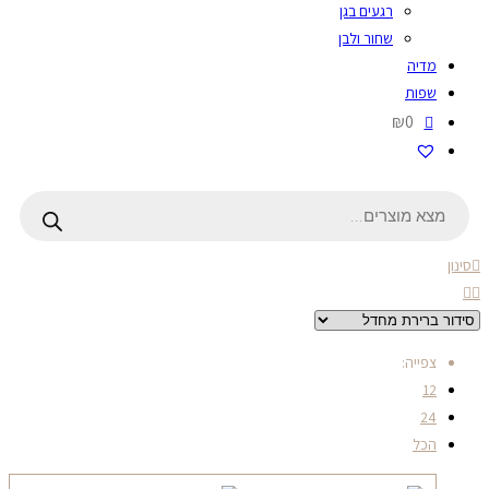
רגעים בגן
שחור ולבן
מדיה
שפות
₪0
Products
search
סינון
צפייה:
12
24
הכל