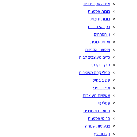
אוירה סקנדינבית
בובות אספנות
בובות ודובות
בקבוקי זכוכית
גן הפרחים
ואזות זכוכית
וינטאג' ואספנות
כדים מעוצבים לבית
נוצץ ויוקרתי
ספלי קפה מעוצבים
עיצוב בסיסי
עיצוב כפרי
עששיות מעוצבות
פסלי נוי
פמוטים מעוצבים
פריטי אספנות
צבעוניות שמחה
קערות עץ