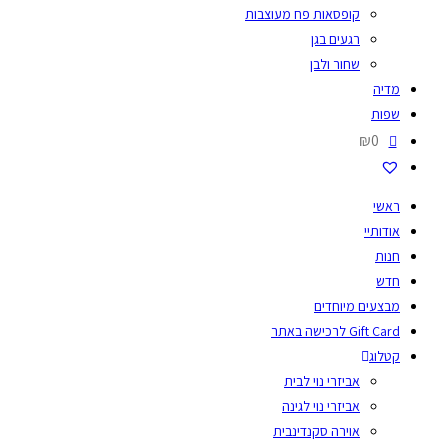
קופסאות פח מעוצבות
רגעים בגן
שחור ולבן
מדיה
שפות
₪0
ראשי
אודותיי
חנות
חדש
מבצעים מיוחדים
Gift Card לרכישה באתר
קטלוג
אביזרי נוי לבית
אביזרי נוי לגינה
אוירה סקנדינבית