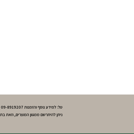
טל: למידע נוסף והזמנות 09-8919207 , 050-3643595 חיה. מושב חרות,גוש תל-מונד.
ניתן להיתרשם ממגוון המוצרים, וזאת בת