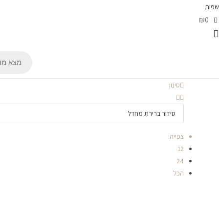
שפות
₪0
Products
search
סינון
צפייה:
12
24
הכל