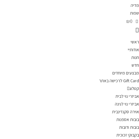
מדיה
שפות
₪0
ראשי
אודותיי
חנות
חדש
מבצעים מיוחדים
Gift Card לרכישה באתר
קטלוג
אביזרי נוי לבית
אביזרי נוי לגינה
אוירה סקנדינבית
בובות אספנות
בובות ודובות
בקבוקי זכוכית