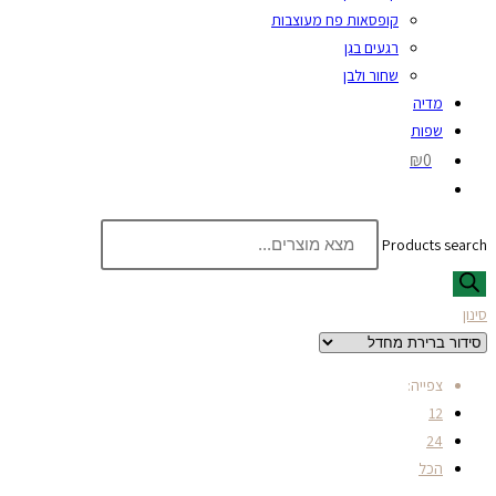
קופסאות פח מעוצבות
רגעים בגן
שחור ולבן
מדיה
שפות
₪0
Products search
סינון
צפייה:
12
24
הכל