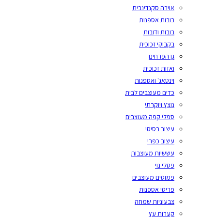
אוירה סקנדינבית
בובות אספנות
בובות ודובות
בקבוקי זכוכית
גן הפרחים
ואזות זכוכית
וינטאג' ואספנות
כדים מעוצבים לבית
נוצץ ויוקרתי
ספלי קפה מעוצבים
עיצוב בסיסי
עיצוב כפרי
עששיות מעוצבות
פסלי נוי
פמוטים מעוצבים
פריטי אספנות
צבעוניות שמחה
קערות עץ