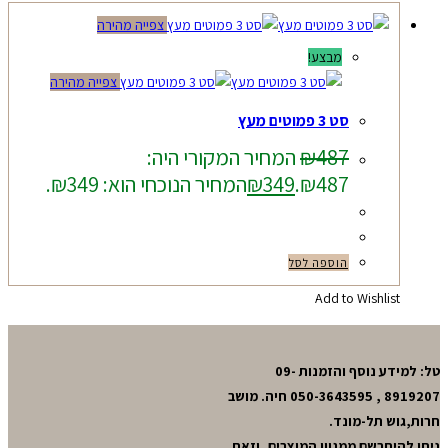
צפייה מהירה
מבצע!
צפייה מהירה
סט 3 פמוטים מעץ
487
₪
המחיר המקורי היה:
₪487.
349
₪
המחיר הנוכחי הוא: ₪349.
הוספה לסל
Add to Wishlist
טל: למידע נוסף והזמנות 09-
8919207 , 050-3643595 חיה. מושב
חרות,גוש תל-מונד.
ניתן להיתרשם ממגוון המוצרים, וזאת