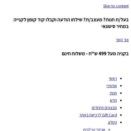
Skip to content
בעל/ת חנות? מעצב/ת? שילחו הודעה וקבלו קוד קופון לקנייה
במחיר סיטונאי
צור קשר
בקניה מעל 499 ש"ח - משלוח חינם
ראשי
אודותיי
חנות
חדש
מבצעים מיוחדים
Gift Card לרכישה באתר
קטלוג
אביזרי נוי לבית