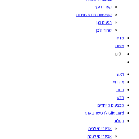
קערות עץ
קופסאות פח מעוצבות
רגעים בגן
שחור ולבן
מדיה
שפות
₪0
ראשי
אודותיי
חנות
חדש
מבצעים מיוחדים
Gift Card לרכישה באתר
קטלוג
אביזרי נוי לבית
אביזרי נוי לגינה