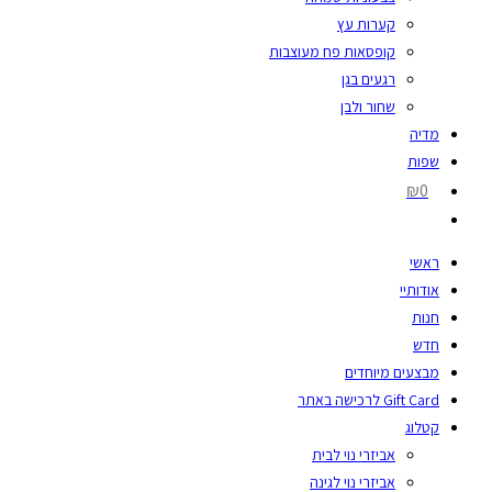
קערות עץ
קופסאות פח מעוצבות
רגעים בגן
שחור ולבן
מדיה
שפות
₪0
ראשי
אודותיי
חנות
חדש
מבצעים מיוחדים
Gift Card לרכישה באתר
קטלוג
אביזרי נוי לבית
אביזרי נוי לגינה