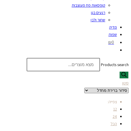
קופסאות פח מעוצבות
רגעים בגן
שחור ולבן
מדיה
שפות
₪0
Products search
סינון
צפייה:
12
24
הכל