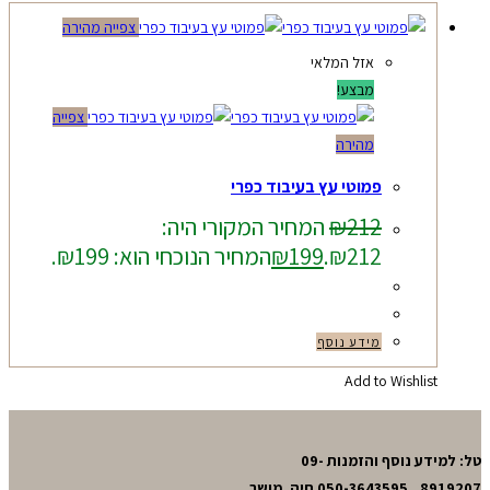
צפייה מהירה
אזל המלאי
מבצע!
צפייה
מהירה
פמוטי עץ בעיבוד כפרי
212
₪
המחיר המקורי היה:
₪212.
199
₪
המחיר הנוכחי הוא: ₪199.
מידע נוסף
Add to Wishlist
טל: למידע נוסף והזמנות 09-
8919207 , 050-3643595 חיה. מושב