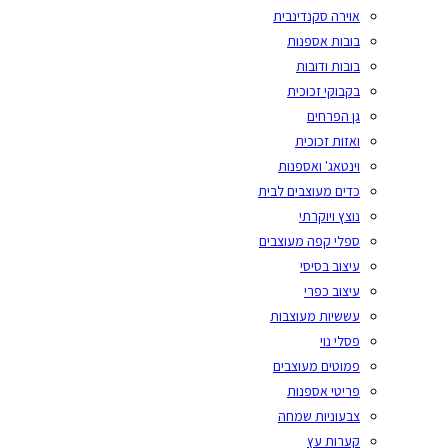
אוירה סקנדינבית
בובות אספנות
בובות ודובות
בקבוקי זכוכית
גן הפרחים
ואזות זכוכית
וינטאג' ואספנות
כדים מעוצבים לבית
נוצץ ויוקרתי
ספלי קפה מעוצבים
עיצוב בסיסי
עיצוב כפרי
עששיות מעוצבות
פסלי נוי
פמוטים מעוצבים
פריטי אספנות
צבעוניות שמחה
קערות עץ