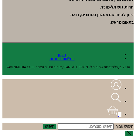
חרות,גוש תל-מונד.
ניתן להיתרשם ממגוון המוצרים, וזאת
בתאום מראש.
תקנון
החלפות והחזרות
© 2023,כל הזכויות שמורות ל - TANGO DESIGN / קידום ובניית האתר RAVENMEDIA.CO.IL
0
חיפוש עבור:
חיפוש