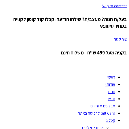
Skip to content
בעל/ת חנות? מעצב/ת? שילחו הודעה וקבלו קוד קופון לקנייה
במחיר סיטונאי
צור קשר
בקניה מעל 499 ש"ח - משלוח חינם
ראשי
אודותיי
חנות
חדש
מבצעים מיוחדים
Gift Card לרכישה באתר
קטלוג
אביזרי נוי לבית