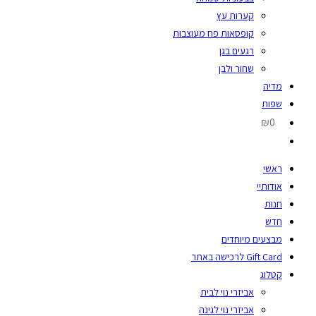
קערות עץ
קופסאות פח מעוצבות
רגעים בגן
שחור ולבן
מדיה
שפות
₪0
ראשי
אודותיי
חנות
חדש
מבצעים מיוחדים
Gift Card לרכישה באתר
קטלוג
אביזרי נוי לבית
אביזרי נוי לגינה