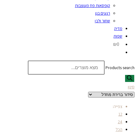
קופסאות פח מעוצבות
רגעים בגן
שחור ולבן
מדיה
שפות
₪0
Products search
סינון
צפייה:
12
24
הכל