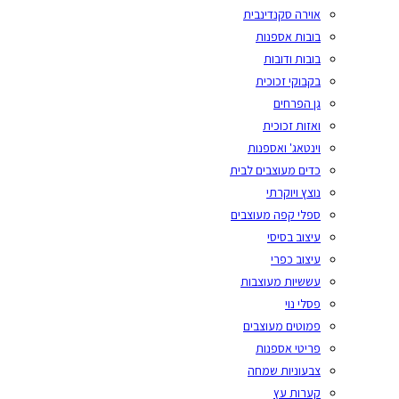
אוירה סקנדינבית
בובות אספנות
בובות ודובות
בקבוקי זכוכית
גן הפרחים
ואזות זכוכית
וינטאג' ואספנות
כדים מעוצבים לבית
נוצץ ויוקרתי
ספלי קפה מעוצבים
עיצוב בסיסי
עיצוב כפרי
עששיות מעוצבות
פסלי נוי
פמוטים מעוצבים
פריטי אספנות
צבעוניות שמחה
קערות עץ