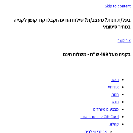
Skip to content
בעל/ת חנות? מעצב/ת? שילחו הודעה וקבלו קוד קופון לקנייה
במחיר סיטונאי
צור קשר
בקניה מעל 499 ש"ח - משלוח חינם
ראשי
אודותיי
חנות
חדש
מבצעים מיוחדים
Gift Card לרכישה באתר
קטלוג
אביזרי נוי לבית