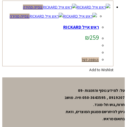
צפייה מהירה
צפייה מהירה
ראש אייל RICKARD
₪
259
הוספה לסל
Add to Wishlist
טל: למידע נוסף והזמנות 09-
8919207 , 050-3643595 חיה. מושב
חרות,גוש תל-מונד.
ניתן להיתרשם ממגוון המוצרים, וזאת
בתאום מראש.