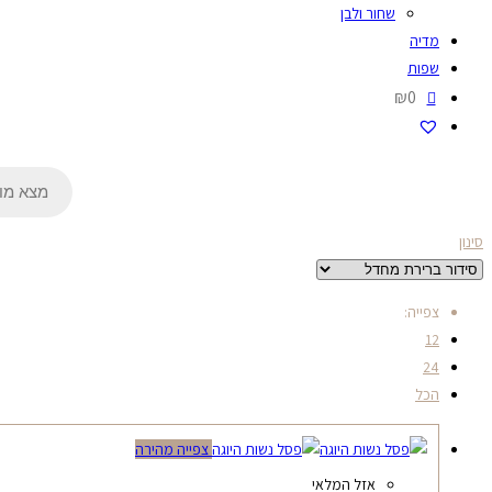
שחור ולבן
מדיה
שפות
₪0
Products
search
סינון
צפייה:
12
24
הכל
צפייה מהירה
אזל המלאי