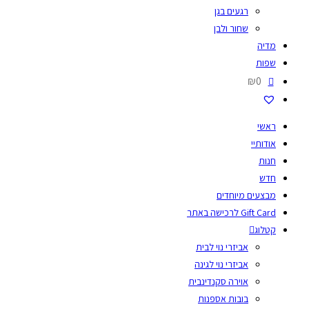
רגעים בגן
שחור ולבן
מדיה
שפות
₪0
ראשי
אודותיי
חנות
חדש
מבצעים מיוחדים
Gift Card לרכישה באתר
קטלוג
אביזרי נוי לבית
אביזרי נוי לגינה
אוירה סקנדינבית
בובות אספנות