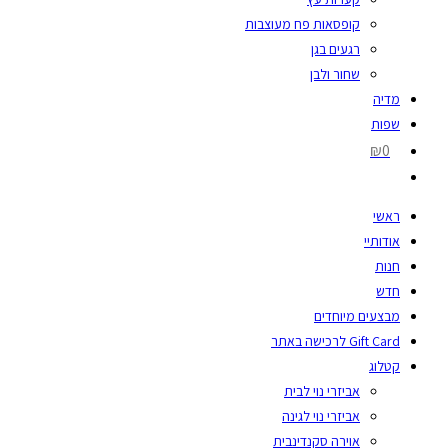
קופסאות פח מעוצבות
רגעים בגן
שחור ולבן
מדיה
שפות
₪0
ראשי
אודותיי
חנות
חדש
מבצעים מיוחדים
Gift Card לרכישה באתר
קטלוג
אביזרי נוי לבית
אביזרי נוי לגינה
אוירה סקנדינבית