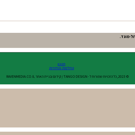
תקנון
החלפות והחזרות
© 2023,כל הזכויות שמורות ל - TANGO DESIGN / קידום ובניית האתר RAVENMEDIA.CO.IL