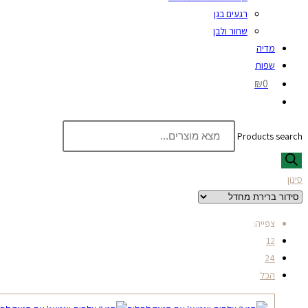
רגעים בגן
שחור ולבן
מדיה
שפות
₪0
Products search
סינון
צפייה:
12
24
הכל