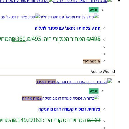
מבצע!
סט 3 צלחות וינטאג' עם סטנד לתליה
495
₪
המחיר המקורי היה: ₪495.
360
₪
המחיר ה
הוספה לסל
Add to Wishlist
צפייה מהירה
מבצע!
צפייה מהירה
צלוחית זכוכית קעורה דגם בוטניקה
163
₪
המחיר המקורי היה: ₪163.
149
₪
המחיר ה