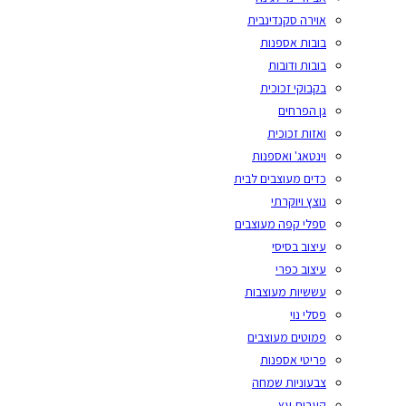
אוירה סקנדינבית
בובות אספנות
בובות ודובות
בקבוקי זכוכית
גן הפרחים
ואזות זכוכית
וינטאג' ואספנות
כדים מעוצבים לבית
נוצץ ויוקרתי
ספלי קפה מעוצבים
עיצוב בסיסי
עיצוב כפרי
עששיות מעוצבות
פסלי נוי
פמוטים מעוצבים
פריטי אספנות
צבעוניות שמחה
קערות עץ