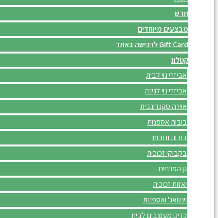
חדש
מבצעים מיוחדים
Gift Card לרכישה באתר
קטלוג
אביזרי נוי לבית
אביזרי נוי לגינה
אוירה סקנדינבית
בובות אספנות
בובות ודובות
בקבוקי זכוכית
גן הפרחים
ואזות זכוכית
וינטאג' ואספנות
כדים מעוצבים לבית