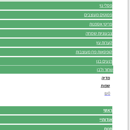
פסלי נוי
פמוטים מעוצבים
פריטי אספנות
צבעוניות שמחה
קערות עץ
קופסאות פח מעוצבות
רגעים בגן
שחור ולבן
מדיה
שפות
₪0
ראשי
אודותיי
חנות