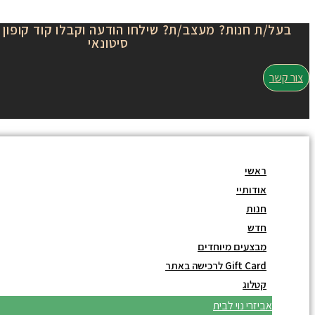
Skip
בעל/ת חנות? מעצב/ת? שילחו הודעה וקבלו קוד קופון 
to
סיטונאי
content
צור קשר
ראשי
אודותיי
חנות
חדש
מבצעים מיוחדים
Gift Card לרכישה באתר
קטלוג
אביזרי נוי לבית