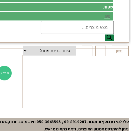
שפות
₪0
Products
search
סינון
מבצע!
טל: למידע נוסף והזמנות 09-8919207 , 050-3643595 חיה. מושב חרות,גוש תל-מונד.
ניתן להיתרשם ממגוון המוצרים, וזאת בתאום מראש.