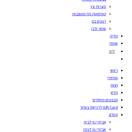
קערות עץ
קופסאות פח מעוצבות
רגעים בגן
שחור ולבן
מדיה
שפות
₪0
ראשי
אודותיי
חנות
חדש
מבצעים מיוחדים
Gift Card לרכישה באתר
קטלוג
אביזרי נוי לבית
אביזרי נוי לגינה