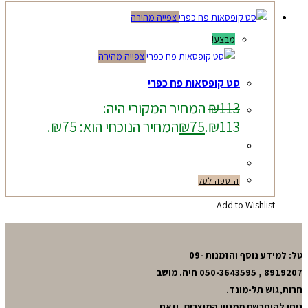
צפייה מהירה
מבצע!
צפייה מהירה
סט קופסאות פח כפרי
113
₪
המחיר המקורי היה:
₪113.
75
₪
המחיר הנוכחי הוא: ₪75.
הוספה לסל
Add to Wishlist
טל: למידע נוסף והזמנות 09-
8919207 , 050-3643595 חיה. מושב
חרות,גוש תל-מונד.
ניתן להיתרשם ממגוון המוצרים, וזאת