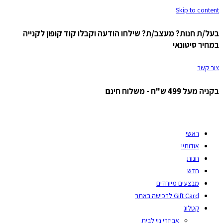
Skip to content
בעל/ת חנות? מעצב/ת? שילחו הודעה וקבלו קוד קופון לקנייה
במחיר סיטונאי
צור קשר
בקניה מעל 499 ש"ח - משלוח חינם
ראשי
אודותיי
חנות
חדש
מבצעים מיוחדים
Gift Card לרכישה באתר
קטלוג
אביזרי נוי לבית