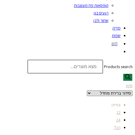
קופסאות פח מעוצבות
רגעים בגן
שחור ולבן
מדיה
שפות
₪0
Products search
סינון
צפייה:
12
24
הכל