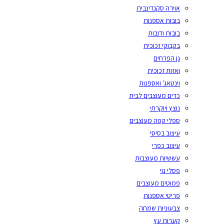
אוירה סקנדינבית
בובות אספנות
בובות ודובות
בקבוקי זכוכית
גן הפרחים
ואזות זכוכית
וינטאג' ואספנות
כדים מעוצבים לבית
נוצץ ויוקרתי
ספלי קפה מעוצבים
עיצוב בסיסי
עיצוב כפרי
עששיות מעוצבות
פסלי נוי
פמוטים מעוצבים
פריטי אספנות
צבעוניות שמחה
קערות עץ