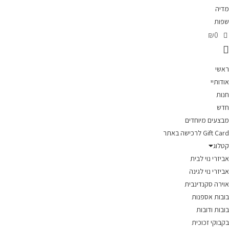
מדיה
שפות
₪0
ראשי
אודותיי
חנות
חדש
מבצעים מיוחדים
Gift Card לרכישה באתר
קטלוג
אביזרי נוי לבית
אביזרי נוי לגינה
אוירה סקנדינבית
בובות אספנות
בובות ודובות
בקבוקי זכוכית