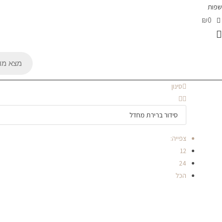
שפות
₪0
Products
search
סינון
צפייה:
12
24
הכל