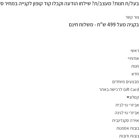
בעל/ת חנות? מעצב/ת? שילחו הודעה וקבלו קוד קופון לקנייה במחיר סיט
Ski
t
צור קשר
conten
בקניה מעל 499 ש"ח - משלוח חינם
ראשי
אודותיי
חנות
חדש
מבצעים מיוחדים
Gift Card לרכישה באתר
קטלוג
אביזרי נוי לבית
אביזרי נוי לגינה
אוירה סקנדינבית
בובות אספנות
בובות ודובות