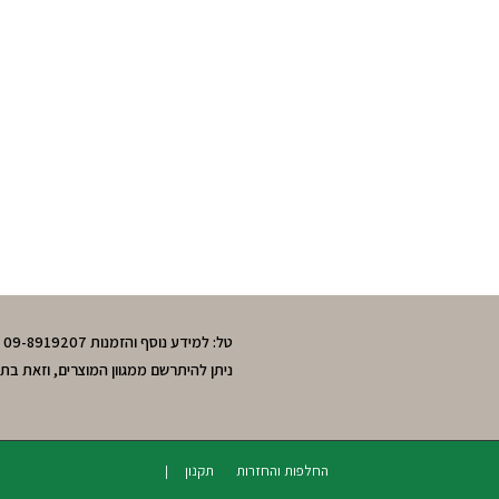
טל: למידע נוסף והזמנות 09-8919207 , 050-3643595 חיה. מושב חרות,גוש תל-מונד.
ניתן להיתרשם ממגוון המוצרים, וזאת בת
החלפות והחזרות
תקנון