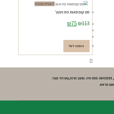
צפייה מהירה
סט קופסאות פח וינטג'
113
₪
75
המחיר
₪
המחיר
המקורי
הנוכחי
היה:
הוא:
₪75.
₪113.
הוספה לסל
אום מראש.