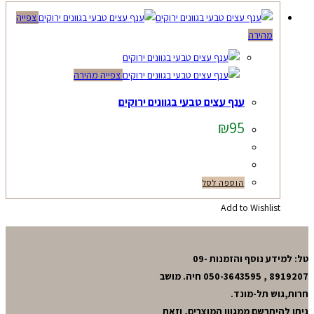
צפייה
מהירה
צפייה מהירה
ענף עצים טבעי בגוונים ירוקים
₪
95
הוספה לסל
Add to Wishlist
טל: למידע נוסף והזמנות 09-
8919207 , 050-3643595 חיה. מושב
חרות,גוש תל-מונד.
ניתן להיתרשם ממגוון המוצרים, וזאת