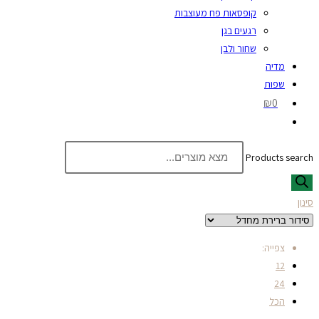
קופסאות פח מעוצבות
רגעים בגן
שחור ולבן
מדיה
שפות
₪0
Products search
סינון
צפייה:
12
24
הכל