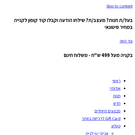
Skip to content
בעל/ת חנות? מעצב/ת? שילחו הודעה וקבלו קוד קופון לקנייה
במחיר סיטונאי
צור קשר
בקניה מעל 499 ש"ח - משלוח חינם
ראשי
אודותיי
חנות
חדש
מבצעים מיוחדים
Gift Card לרכישה באתר
קטלוג
אביזרי נוי לבית