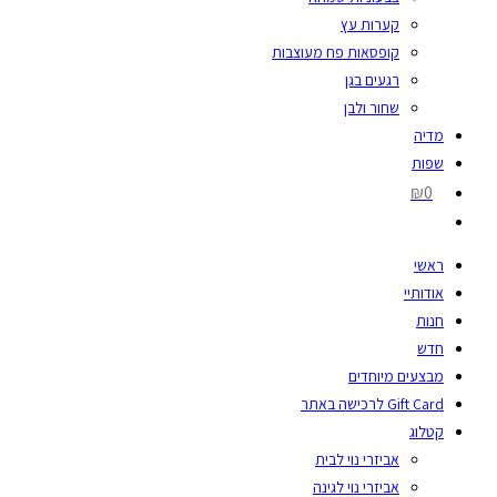
קערות עץ
קופסאות פח מעוצבות
רגעים בגן
שחור ולבן
מדיה
שפות
₪0
ראשי
אודותיי
חנות
חדש
מבצעים מיוחדים
Gift Card לרכישה באתר
קטלוג
אביזרי נוי לבית
אביזרי נוי לגינה