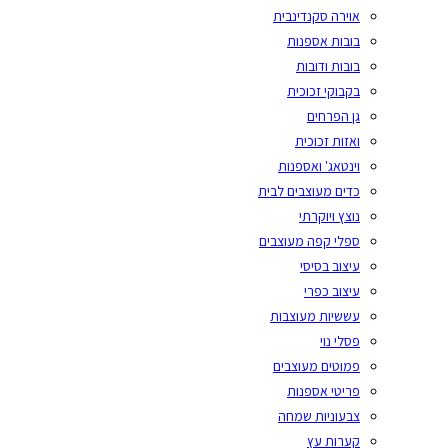
אוירה סקנדינבית
בובות אספנות
בובות ודובות
בקבוקי זכוכית
גן הפרחים
ואזות זכוכית
וינטאג' ואספנות
כדים מעוצבים לבית
נוצץ ויוקרתי
ספלי קפה מעוצבים
עיצוב בסיסי
עיצוב כפרי
עששיות מעוצבות
פסלי נוי
פמוטים מעוצבים
פריטי אספנות
צבעוניות שמחה
קערות עץ