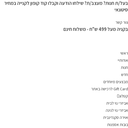
בעל/ת חנות? מעצב/ת? שילחו הודעה וקבלו קוד קופון לקנייה במחיר
Ski
סיטונאי
t
conten
צור קשר
בקניה מעל 499 ש"ח - משלוח חינם
ראשי
אודותיי
חנות
חדש
מבצעים מיוחדים
Gift Card לרכישה באתר
קטלוג
אביזרי נוי לבית
אביזרי נוי לגינה
אוירה סקנדינבית
בובות אספנות