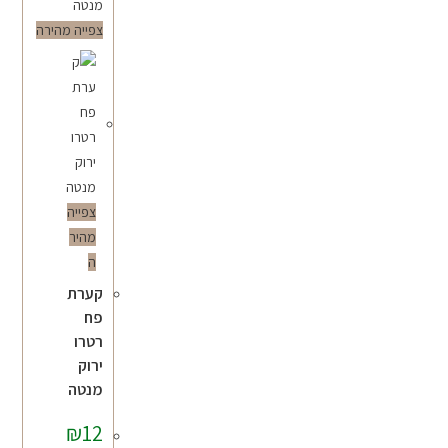
צפייה מהירה
צפייה
מהיר
ה
קערת
פח
רטרו
ירוק
מנטה
₪
12