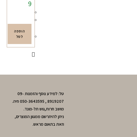
9
הוספה
לסל
טל: למידע נוסף והזמנות 09-
8919207 , 050-3643595 חיה.
מושב חרות,גוש תל-מונד.
ניתן להיתרשם ממגוון המוצרים,
וזאת בתאום מראש.