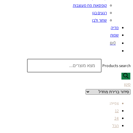
קופסאות פח מעוצבות
רגעים בגן
שחור ולבן
מדיה
שפות
₪0
Products search
סינון
צפייה:
12
24
הכל