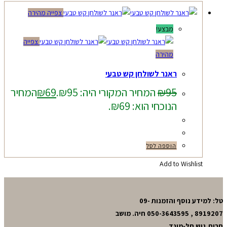
צפייה מהירה
מבצע!
צפייה
מהירה
ראנר לשולחן קש טבעי
95
₪
המחיר המקורי היה: ₪95.
69
₪
המחיר
הנוכחי הוא: ₪69.
הוספה לסל
Add to Wishlist
טל: למידע נוסף והזמנות 09-
8919207 , 050-3643595 חיה. מושב
חרות,גוש תל-מונד.