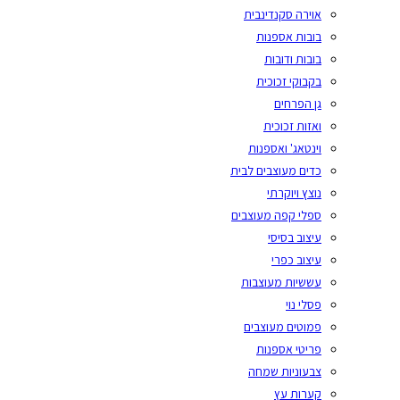
אוירה סקנדינבית
בובות אספנות
בובות ודובות
בקבוקי זכוכית
גן הפרחים
ואזות זכוכית
וינטאג' ואספנות
כדים מעוצבים לבית
נוצץ ויוקרתי
ספלי קפה מעוצבים
עיצוב בסיסי
עיצוב כפרי
עששיות מעוצבות
פסלי נוי
פמוטים מעוצבים
פריטי אספנות
צבעוניות שמחה
קערות עץ