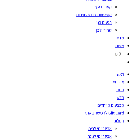
קערות עץ
קופסאות פח מעוצבות
רגעים בגן
שחור ולבן
מדיה
שפות
₪0
ראשי
אודותיי
חנות
חדש
מבצעים מיוחדים
Gift Card לרכישה באתר
קטלוג
אביזרי נוי לבית
אביזרי נוי לגינה