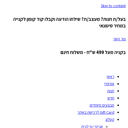
Skip to content
בעל/ת חנות? מעצב/ת? שילחו הודעה וקבלו קוד קופון לקנייה
במחיר סיטונאי
צור קשר
בקניה מעל 499 ש"ח - משלוח חינם
ראשי
אודותיי
חנות
חדש
מבצעים מיוחדים
Gift Card לרכישה באתר
קטלוג
אביזרי נוי לבית