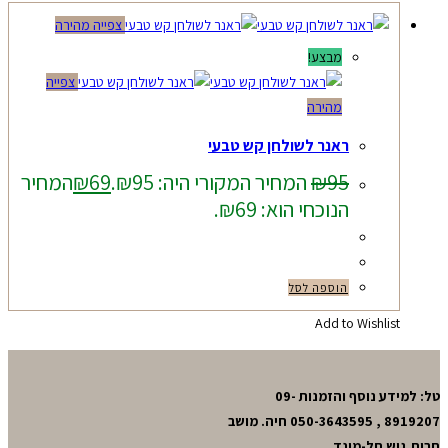
צפייה מהירה
מבצע!
צפייה
מהירה
ראנר לשולחן קש טבעי
95
₪
המחיר המקורי היה: ₪95.
69
₪
המחיר
הנוכחי הוא: ₪69.
הוספה לסל
Add to Wishlist
טל: למידע נוסף והזמנות 09-
8919207 , 050-3643595 חיה. מושב
חרות,גוש תל-מונד.