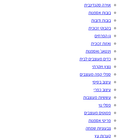
אוירה סקנדינבית
בובות אספנות
בובות ודובות
בקבוקי זכוכית
גן הפרחים
ואזות זכוכית
וינטאג' ואספנות
כדים מעוצבים לבית
נוצץ ויוקרתי
ספלי קפה מעוצבים
עיצוב בסיסי
עיצוב כפרי
עששיות מעוצבות
פסלי נוי
פמוטים מעוצבים
פריטי אספנות
צבעוניות שמחה
קערות עץ