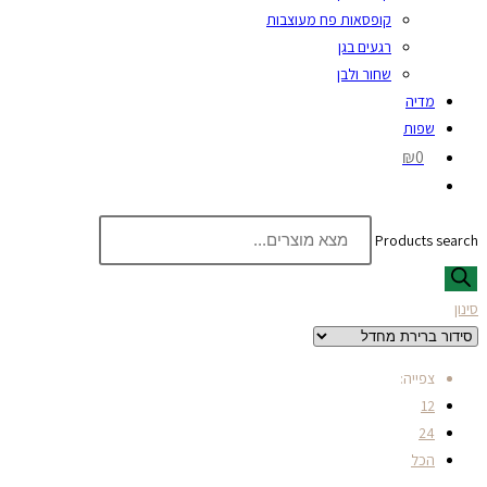
קופסאות פח מעוצבות
רגעים בגן
שחור ולבן
מדיה
שפות
₪0
Products search
סינון
צפייה:
12
24
הכל