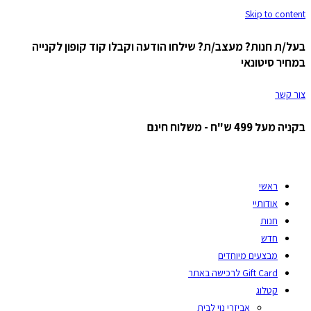
Skip to content
בעל/ת חנות? מעצב/ת? שילחו הודעה וקבלו קוד קופון לקנייה
במחיר סיטונאי
צור קשר
בקניה מעל 499 ש"ח - משלוח חינם
ראשי
אודותיי
חנות
חדש
מבצעים מיוחדים
Gift Card לרכישה באתר
קטלוג
אביזרי נוי לבית