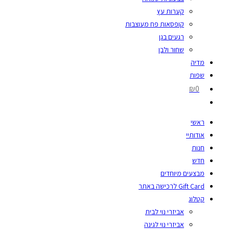
קערות עץ
קופסאות פח מעוצבות
רגעים בגן
שחור ולבן
מדיה
שפות
₪0
ראשי
אודותיי
חנות
חדש
מבצעים מיוחדים
Gift Card לרכישה באתר
קטלוג
אביזרי נוי לבית
אביזרי נוי לגינה