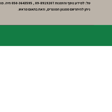
טל: למידע נוסף והזמנות 09-8919207 , 050-3643595 חיה. מושב חרות,גוש תל-מונד.
ניתן להיתרשם ממגוון המוצרים, וזאת בתאום מראש.