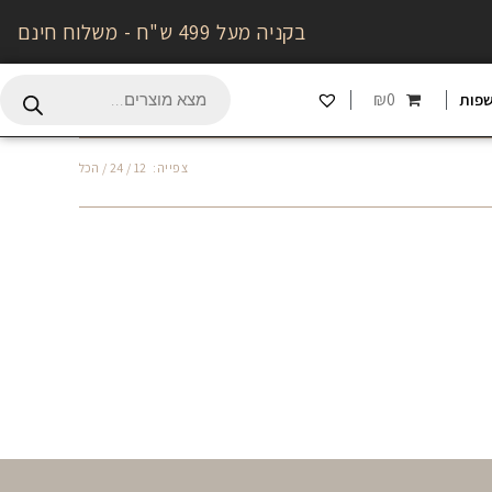
בקניה מעל 499 ש"ח - משלוח חינם
₪0
פות
צפייה:
12
24
הכל