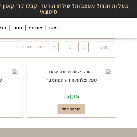
בעל/ת חנות? מעצב/ת? שילחו הודעה וקבלו קוד קופון ל
סיטונאי
ראשי
אודותיי
חנות
חדש
סידור ברירת מחדל
סינון
ספל וצלחת חודש ספטמבר
ספ
₪
189
הוספה לסל