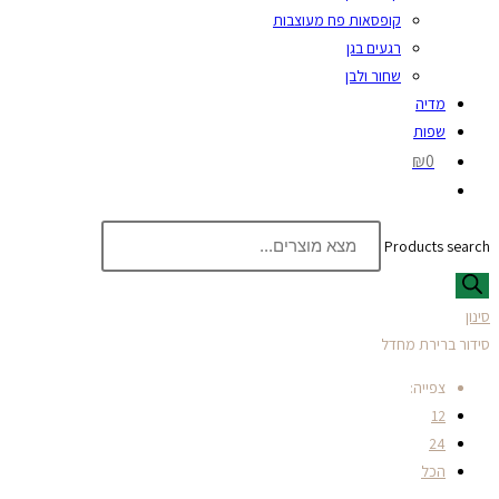
קופסאות פח מעוצבות
רגעים בגן
שחור ולבן
מדיה
שפות
₪0
Products search
סינון
סידור ברירת מחדל
צפייה:
12
24
הכל