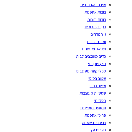
אוירה סקנדינבית
בובות אספנות
בובות ודובות
בקבוקי זכוכית
גן הפרחים
ואזות זכוכית
וינטאג' ואספנות
כדים מעוצבים לבית
נוצץ ויוקרתי
ספלי קפה מעוצבים
עיצוב בסיסי
עיצוב כפרי
עששיות מעוצבות
פסלי נוי
פמוטים מעוצבים
פריטי אספנות
צבעוניות שמחה
קערות עץ