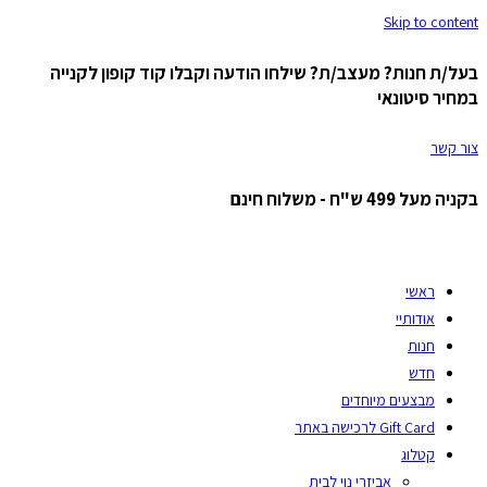
Skip to content
בעל/ת חנות? מעצב/ת? שילחו הודעה וקבלו קוד קופון לקנייה
במחיר סיטונאי
צור קשר
בקניה מעל 499 ש"ח - משלוח חינם
ראשי
אודותיי
חנות
חדש
מבצעים מיוחדים
Gift Card לרכישה באתר
קטלוג
אביזרי נוי לבית