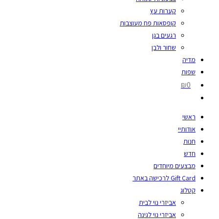
קערות עץ
קופסאות פח מעוצבות
רגעים בגן
שחור ולבן
מדיה
שפות
₪0
ראשי
אודותיי
חנות
חדש
מבצעים מיוחדים
Gift Card לרכישה באתר
קטלוג
אביזרי נוי לבית
אביזרי נוי לגינה