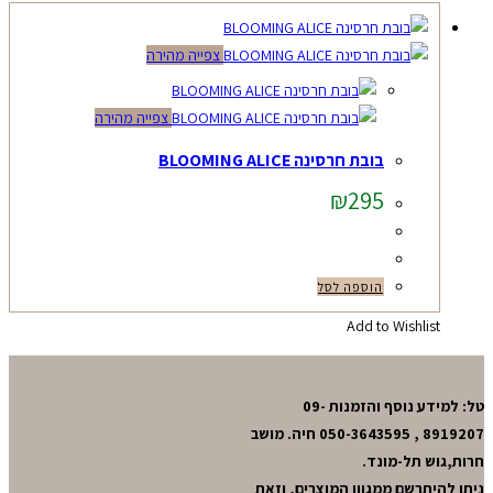
צפייה מהירה
צפייה מהירה
בובת חרסינה BLOOMING ALICE
₪
295
הוספה לסל
Add to Wishlist
טל: למידע נוסף והזמנות 09-
8919207 , 050-3643595 חיה. מושב
חרות,גוש תל-מונד.
ניתן להיתרשם ממגוון המוצרים, וזאת