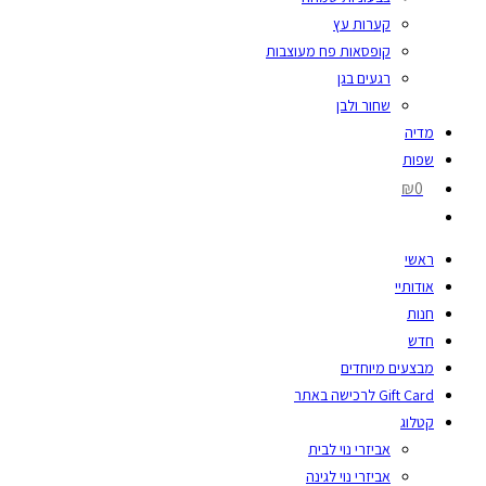
קערות עץ
קופסאות פח מעוצבות
רגעים בגן
שחור ולבן
מדיה
שפות
₪0
ראשי
אודותיי
חנות
חדש
מבצעים מיוחדים
Gift Card לרכישה באתר
קטלוג
אביזרי נוי לבית
אביזרי נוי לגינה