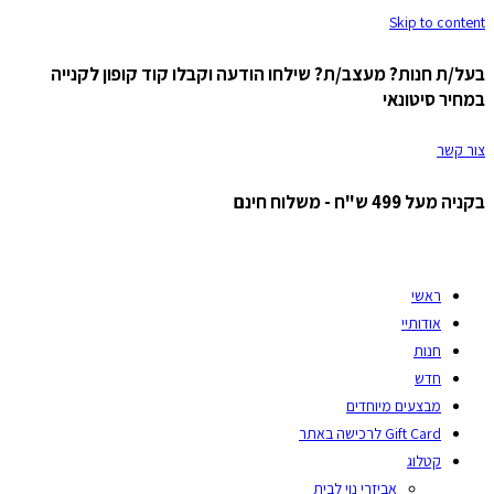
Skip to content
בעל/ת חנות? מעצב/ת? שילחו הודעה וקבלו קוד קופון לקנייה
במחיר סיטונאי
צור קשר
בקניה מעל 499 ש"ח - משלוח חינם
ראשי
אודותיי
חנות
חדש
מבצעים מיוחדים
Gift Card לרכישה באתר
קטלוג
אביזרי נוי לבית