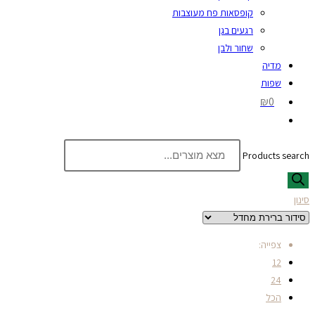
קופסאות פח מעוצבות
רגעים בגן
שחור ולבן
מדיה
שפות
₪0
Products search
סינון
צפייה:
12
24
הכל