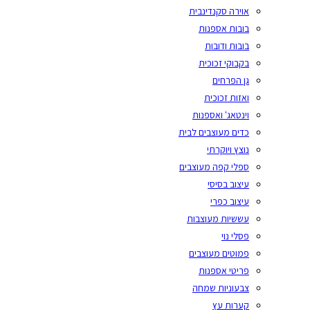
אוירה סקנדינבית
בובות אספנות
בובות ודובות
בקבוקי זכוכית
גן הפרחים
ואזות זכוכית
וינטאג' ואספנות
כדים מעוצבים לבית
נוצץ ויוקרתי
ספלי קפה מעוצבים
עיצוב בסיסי
עיצוב כפרי
עששיות מעוצבות
פסלי נוי
פמוטים מעוצבים
פריטי אספנות
צבעוניות שמחה
קערות עץ