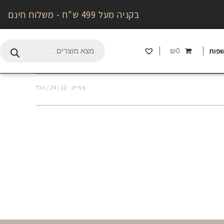
בקניה מעל 499 ש"ח - משלוח חינם
₪0
פות
צפייה:
12
24
הכל