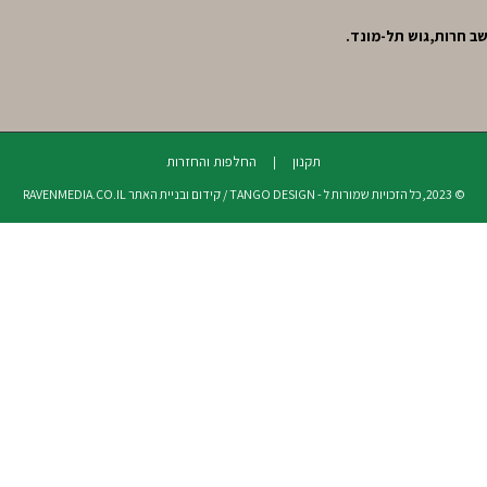
תקנון
החלפות והחזרות
© 2023,כל הזכויות שמורות ל - TANGO DESIGN / קידום ובניית האתר RAVENMEDIA.CO.IL