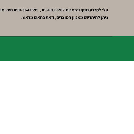
טל: למידע נוסף והזמנות 09-8919207 , 050-3643595 חיה. מושב חרות,גוש תל-מונד.
ניתן להיתרשם ממגוון המוצרים, וזאת בתאום מראש.