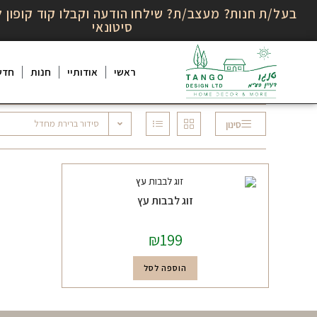
בעל/ת חנות? מעצב/ת? שילחו הודעה וקבלו קוד קופון ל
סיטונאי
ראשי
אודותיי
חנות
חדש
סידור ברירת מחדל
סינון
זוג לבבות עץ
₪
199
הוספה לסל