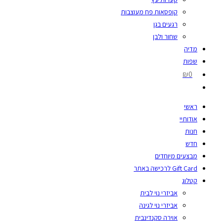
קופסאות פח מעוצבות
רגעים בגן
שחור ולבן
מדיה
שפות
₪0
ראשי
אודותיי
חנות
חדש
מבצעים מיוחדים
Gift Card לרכישה באתר
קטלוג
אביזרי נוי לבית
אביזרי נוי לגינה
אוירה סקנדינבית