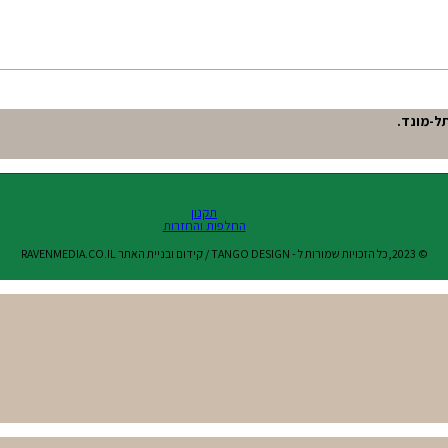
תקנון
החלפות והחזרות
© 2023,כל הזכויות שמורות ל - TANGO DESIGN / קידום ובניית האתר RAVENMEDIA.CO.IL