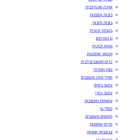
אוירה סקנדינבית
בובות אספנות
בובות ודובות
בקבוקי זכוכית
גן הפרחים
ואזות זכוכית
וינטאג' ואספנות
כדים מעוצבים לבית
נוצץ ויוקרתי
ספלי קפה מעוצבים
עיצוב בסיסי
עיצוב כפרי
עששיות מעוצבות
פסלי נוי
פמוטים מעוצבים
פריטי אספנות
צבעוניות שמחה
קערות עץ