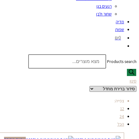
רגעים בגן
שחור ולבן
מדיה
שפות
₪0
Products search
סינון
צפייה:
12
24
הכל