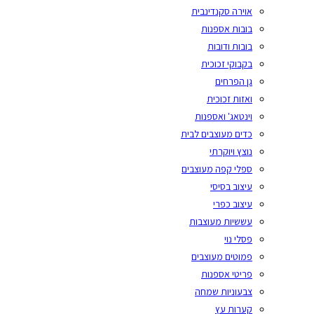
אוירה סקנדינבית
בובות אספנות
בובות ודובות
בקבוקי זכוכית
גן הפרחים
ואזות זכוכית
וינטאג' ואספנות
כדים מעוצבים לבית
נוצץ ויוקרתי
ספלי קפה מעוצבים
עיצוב בסיסי
עיצוב כפרי
עששיות מעוצבות
פסלי נוי
פמוטים מעוצבים
פריטי אספנות
צבעוניות שמחה
קערות עץ