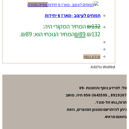
צפייה מהירה
תפוחים לעיצוב -מארז 6 יחידות
132
₪
המחיר המקורי היה:
₪132.
89
₪
המחיר הנוכחי הוא: ₪89.
מידע נוסף
Add to Wishlist
טל: למידע נוסף והזמנות 09-
8919207 , 050-3643595 חיה. מושב
חרות,גוש תל-מונד.
ניתן להיתרשם ממגוון המוצרים, וזאת
בתאום מראש.