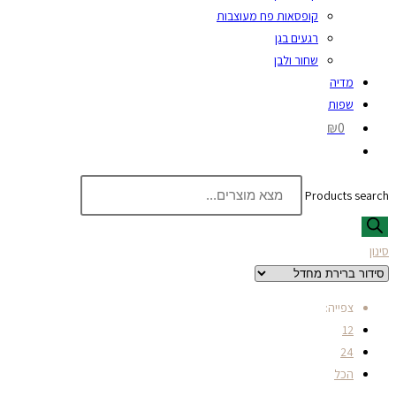
קופסאות פח מעוצבות
רגעים בגן
שחור ולבן
מדיה
שפות
₪0
Products search
סינון
צפייה:
12
24
הכל