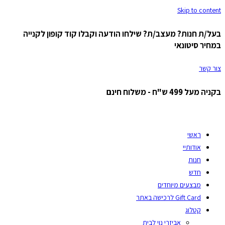
Skip to content
בעל/ת חנות? מעצב/ת? שילחו הודעה וקבלו קוד קופון לקנייה
במחיר סיטונאי
צור קשר
בקניה מעל 499 ש"ח - משלוח חינם
ראשי
אודותיי
חנות
חדש
מבצעים מיוחדים
Gift Card לרכישה באתר
קטלוג
אביזרי נוי לבית