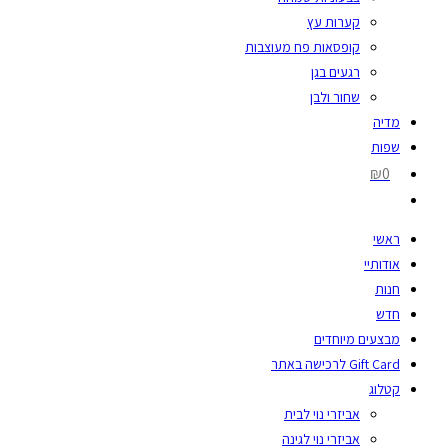
קערות עץ
קופסאות פח מעוצבות
רגעים בגן
שחור ולבן
מדיה
שפות
₪0
ראשי
אודותיי
חנות
חדש
מבצעים מיוחדים
Gift Card לרכישה באתר
קטלוג
אביזרי נוי לבית
אביזרי נוי לגינה