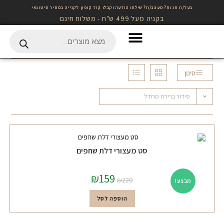
בעל/ת חנות? מעצב/ת? שילחו הודעה וקבלו קוד קופון לקנייה במחיר סיטונאי
בקניה מעל 499 ש"ח - משלוח חינם
Gift Card לרכישה באתר
סינון
סידור ברירת מחדל
סט מעצורי דלת שחפים
₪
159
₪
220
מבצע!
הוספה לסל