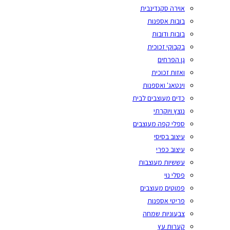
אוירה סקנדינבית
בובות אספנות
בובות ודובות
בקבוקי זכוכית
גן הפרחים
ואזות זכוכית
וינטאג' ואספנות
כדים מעוצבים לבית
נוצץ ויוקרתי
ספלי קפה מעוצבים
עיצוב בסיסי
עיצוב כפרי
עששיות מעוצבות
פסלי נוי
פמוטים מעוצבים
פריטי אספנות
צבעוניות שמחה
קערות עץ