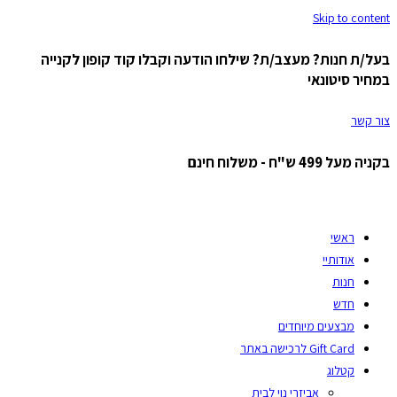
Skip to content
בעל/ת חנות? מעצב/ת? שילחו הודעה וקבלו קוד קופון לקנייה
במחיר סיטונאי
צור קשר
בקניה מעל 499 ש"ח - משלוח חינם
ראשי
אודותיי
חנות
חדש
מבצעים מיוחדים
Gift Card לרכישה באתר
קטלוג
אביזרי נוי לבית