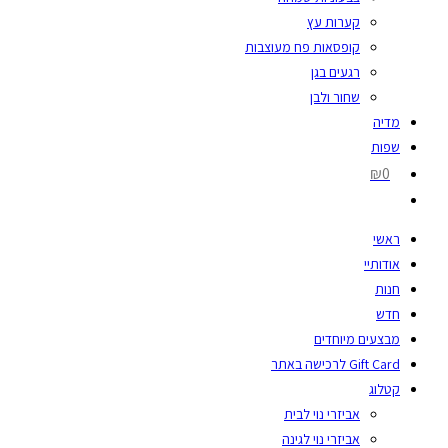
קערות עץ
קופסאות פח מעוצבות
רגעים בגן
שחור ולבן
מדיה
שפות
₪0
ראשי
אודותיי
חנות
חדש
מבצעים מיוחדים
Gift Card לרכישה באתר
קטלוג
אביזרי נוי לבית
אביזרי נוי לגינה