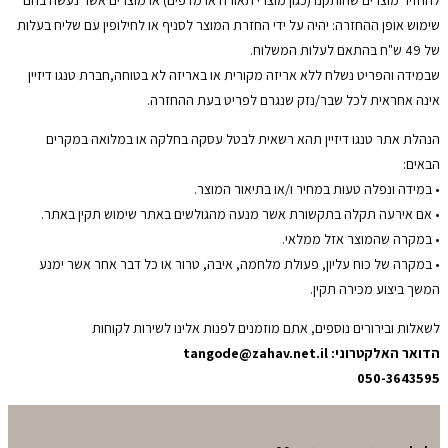
להחזיר מוצרים שהותקנו (כגון מוצרי תאורה או מדפים) או מוצרים אשר נעשה בהם
שימוש אופן ההחזרה: יהיה על ידי החזרת המוצר לסניף או לחילופין עם שליח בעלות
של 49 ש"ח בהתאם לעלות המשלוח.
שבמידה והפריט נשלח ללא אריזה מקורית או באריזה לא בטוחה,חברת טנגו דיזיין
אינה אחראית לכל שבר/נזק שנגרם לפריט בעת ההחזרה.
הנהלת אתר טנגו דיזיין תהא רשאית לבטל עסקה בחלקה או במלואה במקרים
הבאים:
• במידה ונפלה טעות במחיר ו/או בתיאור המוצר.
• אם אירעה תקלה בתקשורת אשר מנעה מהגולשים באתר שימוש תקין באתר.
• במקרה שהמוצר אזל ממלאי.
• במקרה של כוח עליון, פעולת מלחמה, איבה, טרור או כל דבר אחר אשר ימנע
המשך ביצוע מכירה תקין.
לשאלות ובירורים נוספים, אתם מוזמנים לפנות אלינו לשירות לקוחות
הדואר האלקטרוני: tangode@zahav.net.il
050-3643595