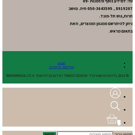
טל: למידע נוסף והזמנות 09-
8919207 , 050-3643595 חיה. מושב
חרות,גוש תל-מונד.
ניתן להיתרשם ממגוון המוצרים, וזאת
בתאום מראש.
תקנון
החלפות והחזרות
© 2023,כל הזכויות שמורות ל - TANGO DESIGN / קידום ובניית האתר RAVENMEDIA.CO.IL
0
חיפוש עבור:
חיפוש