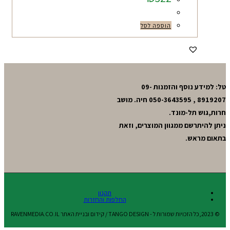
הוספה לסל
טל: למידע נוסף והזמנות 09-
8919207 , 050-3643595 חיה. מושב
חרות,גוש תל-מונד.
ניתן להיתרשם ממגוון המוצרים, וזאת
בתאום מראש.
תקנון
החלפות והחזרות
© 2023,כל הזכויות שמורות ל - TANGO DESIGN / קידום ובניית האתר RAVENMEDIA.CO.IL