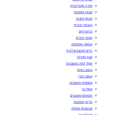
אוירה סקנדינבית
בובות אספנות
בובות ודובות
בקבוקי זכוכית
גן הפרחים
ואזות זכוכית
וינטאג' ואספנות
כדים מעוצבים לבית
נוצץ ויוקרתי
ספלי קפה מעוצבים
עיצוב בסיסי
עיצוב כפרי
עששיות מעוצבות
פסלי נוי
פמוטים מעוצבים
פריטי אספנות
צבעוניות שמחה
קערות עץ