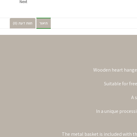
Next
תיאור
חוות דעת (0)
Wooden heart hange
Suitable for fre
A 
In a unique process
The metal basket is included with t