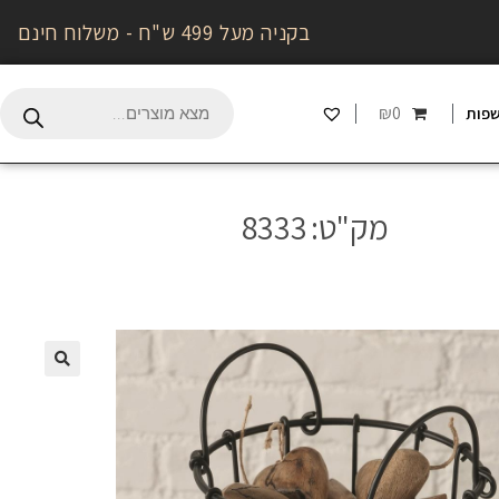
בקניה מעל 499 ש"ח - משלוח חינם
₪0
פות
מק"ט:
8333