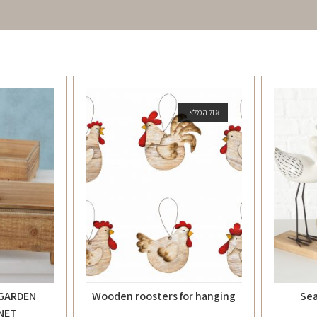
אזל המלאי
GARDEN
Wooden roosters for hanging
Sea
NET