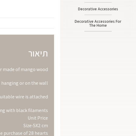
Decorative Accessories
Decorative Accessories For
The Home
תיאור
r made of mango wood
e hanging or on the wall
suitable wire is attached
ing with black filaments
Unit Price
Size-5X2 cm
he purchase of 28 hearts