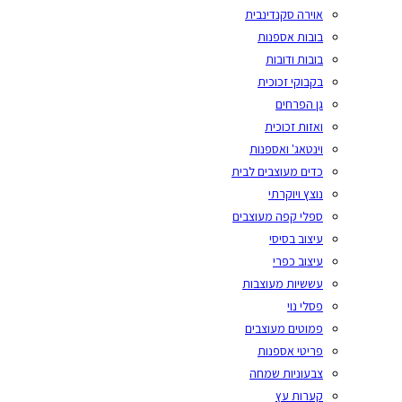
אוירה סקנדינבית
בובות אספנות
בובות ודובות
בקבוקי זכוכית
גן הפרחים
ואזות זכוכית
וינטאג' ואספנות
כדים מעוצבים לבית
נוצץ ויוקרתי
ספלי קפה מעוצבים
עיצוב בסיסי
עיצוב כפרי
עששיות מעוצבות
פסלי נוי
פמוטים מעוצבים
פריטי אספנות
צבעוניות שמחה
קערות עץ