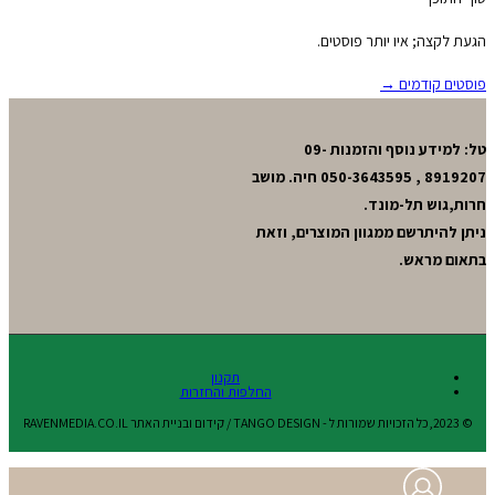
הגעת לקצה; איו יותר פוסטים.
פוסטים קודמים →
טל: למידע נוסף והזמנות 09-
8919207 , 050-3643595 חיה. מושב
חרות,גוש תל-מונד.
ניתן להיתרשם ממגוון המוצרים, וזאת
בתאום מראש.
תקנון
החלפות והחזרות
© 2023,כל הזכויות שמורות ל - TANGO DESIGN / קידום ובניית האתר RAVENMEDIA.CO.IL