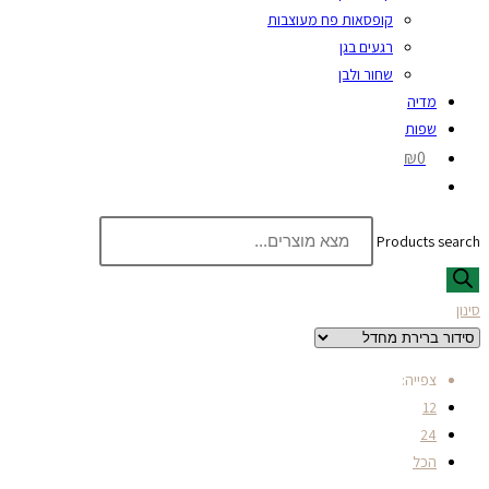
קופסאות פח מעוצבות
רגעים בגן
שחור ולבן
מדיה
שפות
₪0
Products search
סינון
צפייה:
12
24
הכל