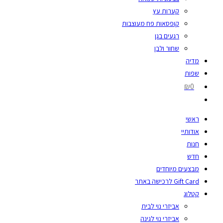
קערות עץ
קופסאות פח מעוצבות
רגעים בגן
שחור ולבן
מדיה
שפות
₪0
ראשי
אודותיי
חנות
חדש
מבצעים מיוחדים
Gift Card לרכישה באתר
קטלוג
אביזרי נוי לבית
אביזרי נוי לגינה