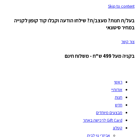
Skip to content
בעל/ת חנות? מעצב/ת? שילחו הודעה וקבלו קוד קופון לקנייה
במחיר סיטונאי
צור קשר
בקניה מעל 499 ש"ח - משלוח חינם
ראשי
אודותיי
חנות
חדש
מבצעים מיוחדים
Gift Card לרכישה באתר
קטלוג
אביזרי נוי לבית