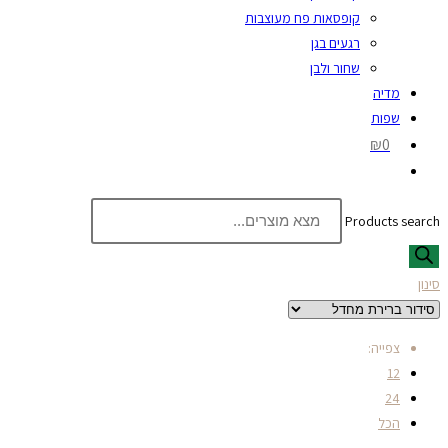
קופסאות פח מעוצבות
רגעים בגן
שחור ולבן
מדיה
שפות
₪0
Products search
סינון
צפייה:
12
24
הכל