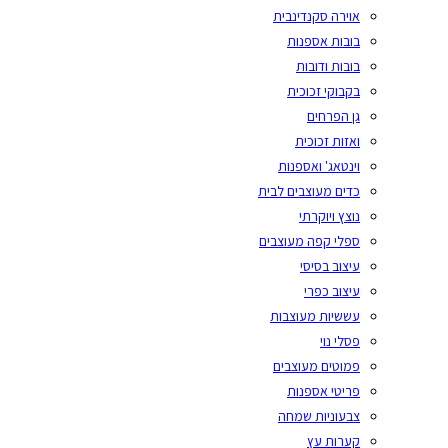
אוירה סקנדינבית
בובות אספנות
בובות ודובות
בקבוקי זכוכית
גן הפרחים
ואזות זכוכית
וינטאג' ואספנות
כדים מעוצבים לבית
נוצץ ויוקרתי
ספלי קפה מעוצבים
עיצוב בסיסי
עיצוב כפרי
עששיות מעוצבות
פסלי נוי
פמוטים מעוצבים
פריטי אספנות
צבעוניות שמחה
קערות עץ