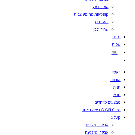
קערות עץ
קופסאות פח מעוצבות
רגעים בגן
שחור ולבן
מדיה
שפות
₪0
ראשי
אודותיי
חנות
חדש
מבצעים מיוחדים
Gift Card לרכישה באתר
קטלוג
אביזרי נוי לבית
אביזרי נוי לגינה