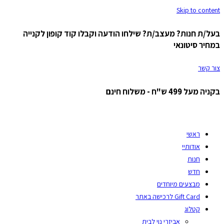
Skip to content
בעל/ת חנות? מעצב/ת? שילחו הודעה וקבלו קוד קופון לקנייה
במחיר סיטונאי
צור קשר
בקניה מעל 499 ש"ח - משלוח חינם
ראשי
אודותיי
חנות
חדש
מבצעים מיוחדים
Gift Card לרכישה באתר
קטלוג
אביזרי נוי לבית