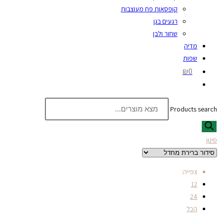
קופסאות פח מעוצבות
רגעים בגן
שחור ולבן
מדיה
שפות
₪0
Products search
סינון
צפייה:
12
24
הכל