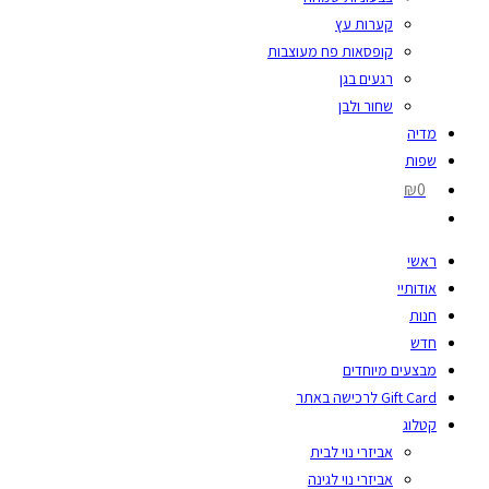
קערות עץ
קופסאות פח מעוצבות
רגעים בגן
שחור ולבן
מדיה
שפות
₪0
ראשי
אודותיי
חנות
חדש
מבצעים מיוחדים
Gift Card לרכישה באתר
קטלוג
אביזרי נוי לבית
אביזרי נוי לגינה