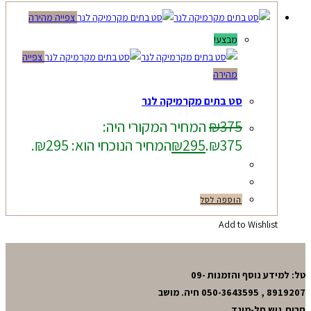
צפייה מהירה
מבצע!
צפייה
מהירה
סט בתים מקרמיקה לנר
375
₪
המחיר המקורי היה:
₪375.
295
₪
המחיר הנוכחי הוא: ₪295.
הוספה לסל
Add to Wishlist
טל: למידע נוסף והזמנות 09-
8919207 , 050-3643595 חיה. מושב
חרות,גוש תל-מונד.