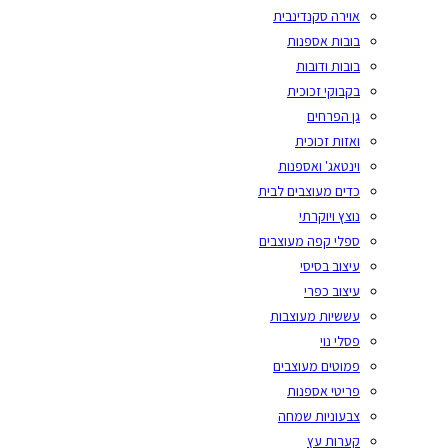
אוירה סקנדינבית
בובות אספנות
בובות ודובות
בקבוקי זכוכית
גן הפרחים
ואזות זכוכית
וינטאג' ואספנות
כדים מעוצבים לבית
נוצץ ויוקרתי
ספלי קפה מעוצבים
עיצוב בסיסי
עיצוב כפרי
עששיות מעוצבות
פסלי נוי
פמוטים מעוצבים
פריטי אספנות
צבעוניות שמחה
קערות עץ