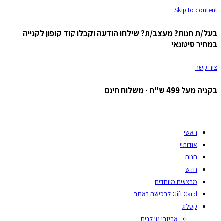
Skip to content
בעל/ת חנות? מעצב/ת? שילחו הודעה וקבלו קוד קופון לקנייה
במחיר סיטונאי
צור קשר
בקניה מעל 499 ש"ח - משלוח חינם
ראשי
אודותיי
חנות
חדש
מבצעים מיוחדים
Gift Card לרכישה באתר
קטלוג
אביזרי נוי לבית