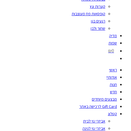
קערות עץ
קופסאות פח מעוצבות
רגעים בגן
שחור ולבן
מדיה
שפות
₪0
ראשי
אודותיי
חנות
חדש
מבצעים מיוחדים
Gift Card לרכישה באתר
קטלוג
אביזרי נוי לבית
אביזרי נוי לגינה