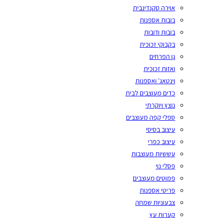
אוירה סקנדינבית
בובות אספנות
בובות ודובות
בקבוקי זכוכית
גן הפרחים
ואזות זכוכית
וינטאג' ואספנות
כדים מעוצבים לבית
נוצץ ויוקרתי
ספלי קפה מעוצבים
עיצוב בסיסי
עיצוב כפרי
עששיות מעוצבות
פסלי נוי
פמוטים מעוצבים
פריטי אספנות
צבעוניות שמחה
קערות עץ