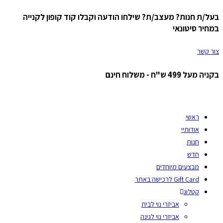
בעל/ת חנות? מעצב/ת? שילחו הודעה וקבלו קוד קופון לקנייה
Skip
במחיר סיטונאי
to
content
צור קשר
בקניה מעל 499 ש"ח - משלוח חינם
ראשי
אודותיי
חנות
חדש
מבצעים מיוחדים
Gift Card לרכישה באתר
קטלוג
אביזרי נוי לבית
אביזרי נוי לגינה