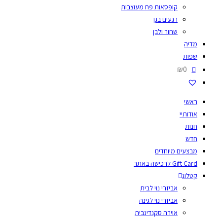
קופסאות פח מעוצבות
רגעים בגן
שחור ולבן
מדיה
שפות
₪0
ראשי
אודותיי
חנות
חדש
מבצעים מיוחדים
Gift Card לרכישה באתר
קטלוג
אביזרי נוי לבית
אביזרי נוי לגינה
אוירה סקנדינבית