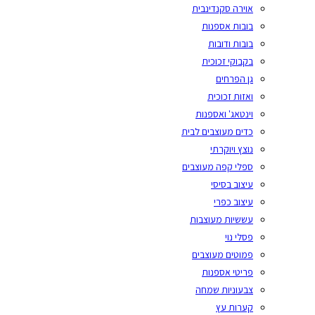
אוירה סקנדינבית
בובות אספנות
בובות ודובות
בקבוקי זכוכית
גן הפרחים
ואזות זכוכית
וינטאג' ואספנות
כדים מעוצבים לבית
נוצץ ויוקרתי
ספלי קפה מעוצבים
עיצוב בסיסי
עיצוב כפרי
עששיות מעוצבות
פסלי נוי
פמוטים מעוצבים
פריטי אספנות
צבעוניות שמחה
קערות עץ