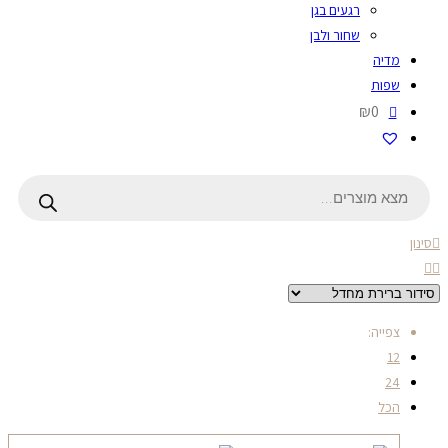
רגעים בגן
שחור ולבן
מדיה
שפות
₪0
Products
search
סינון
צפייה:
12
24
הכל