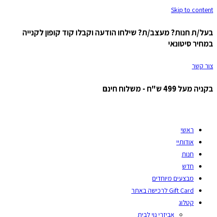
Skip to content
בעל/ת חנות? מעצב/ת? שילחו הודעה וקבלו קוד קופון לקנייה
במחיר סיטונאי
צור קשר
בקניה מעל 499 ש"ח - משלוח חינם
ראשי
אודותיי
חנות
חדש
מבצעים מיוחדים
Gift Card לרכישה באתר
קטלוג
אביזרי נוי לבית