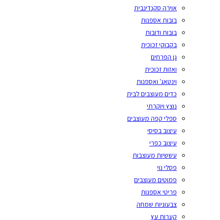
אוירה סקנדינבית
בובות אספנות
בובות ודובות
בקבוקי זכוכית
גן הפרחים
ואזות זכוכית
וינטאג' ואספנות
כדים מעוצבים לבית
נוצץ ויוקרתי
ספלי קפה מעוצבים
עיצוב בסיסי
עיצוב כפרי
עששיות מעוצבות
פסלי נוי
פמוטים מעוצבים
פריטי אספנות
צבעוניות שמחה
קערות עץ