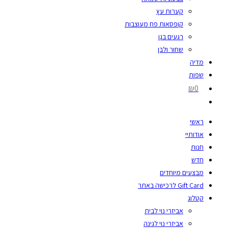
קערות עץ
קופסאות פח מעוצבות
רגעים בגן
שחור ולבן
מדיה
שפות
₪0
ראשי
אודותיי
חנות
חדש
מבצעים מיוחדים
Gift Card לרכישה באתר
קטלוג
אביזרי נוי לבית
אביזרי נוי לגינה