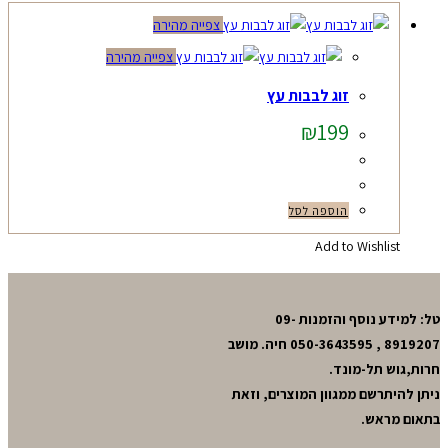
צפייה מהירה
צפייה מהירה
זוג לבבות עץ
₪
199
הוספה לסל
Add to Wishlist
טל: למידע נוסף והזמנות 09-
8919207 , 050-3643595 חיה. מושב
חרות,גוש תל-מונד.
ניתן להיתרשם ממגוון המוצרים, וזאת
בתאום מראש.