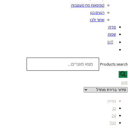
קופסאות פח מעוצבות
רגעים בגן
שחור ולבן
מדיה
שפות
₪0
Products search
סינון
צפייה:
12
24
הכל