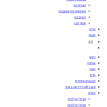
קערות עץ
קופסאות פח מעוצבות
רגעים בגן
שחור ולבן
מדיה
שפות
₪0
ראשי
אודותיי
חנות
חדש
מבצעים מיוחדים
Gift Card לרכישה באתר
קטלוג
אביזרי נוי לבית
אביזרי נוי לגינה