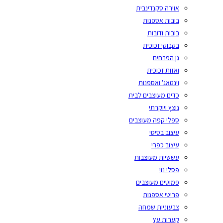
אוירה סקנדינבית
בובות אספנות
בובות ודובות
בקבוקי זכוכית
גן הפרחים
ואזות זכוכית
וינטאג' ואספנות
כדים מעוצבים לבית
נוצץ ויוקרתי
ספלי קפה מעוצבים
עיצוב בסיסי
עיצוב כפרי
עששיות מעוצבות
פסלי נוי
פמוטים מעוצבים
פריטי אספנות
צבעוניות שמחה
קערות עץ