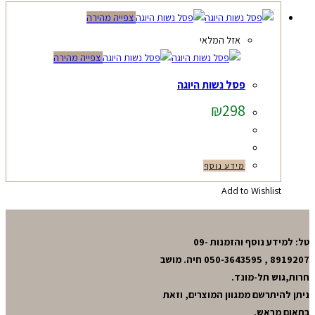
צפייה מהירה
אזל המלאי
צפייה מהירה
פסל נשות היוגה
₪
298
מידע נוסף
Add to Wishlist
טל: למידע נוסף והזמנות 09-
8919207 , 050-3643595 חיה. מושב
חרות,גוש תל-מונד.
ניתן להיתרשם ממגוון המוצרים, וזאת
בתאום מראש.