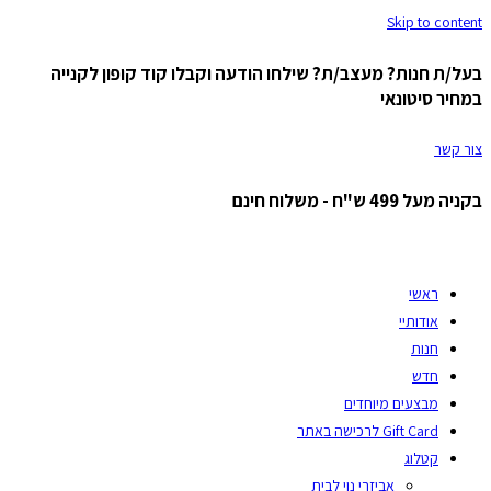
Skip to content
בעל/ת חנות? מעצב/ת? שילחו הודעה וקבלו קוד קופון לקנייה
במחיר סיטונאי
צור קשר
בקניה מעל 499 ש"ח - משלוח חינם
ראשי
אודותיי
חנות
חדש
מבצעים מיוחדים
Gift Card לרכישה באתר
קטלוג
אביזרי נוי לבית