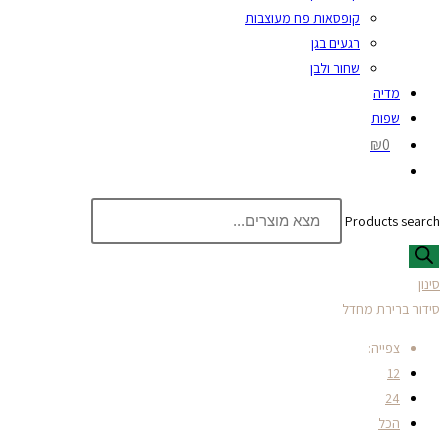
קופסאות פח מעוצבות
רגעים בגן
שחור ולבן
מדיה
שפות
₪0
Products search
סינון
סידור ברירת מחדל
צפייה:
12
24
הכל