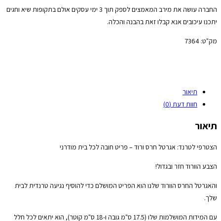
החברה עושה את מירב המאמצים לספק תוך 3 ימי עסקים אולם בתקופות שיא וחגים
יתכנו עיכובים אנא קבלו זאת בהבנה והכלה.
מק"ט:
7364
תיאור
חוות דעת (0)
תיאור
הצטרפי לטרנד: אגרטל חרס ורוד – פריט חובה לכל בית מודרני
הצבע הוורוד חזר ובגדול!
והאגרטל החרס הוורוד שלנו הוא הפריט המושלם כדי להוסיף נגיעה טרנדית לבית
שלך.
עם המידות המושלמות שלו (17.5 ס"מ גובה ו-18 ס"מ קוטר), הוא יתאים לכל חלל