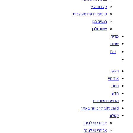
קערות עץ
קופסאות פח מעוצבות
רגעים בגן
שחור ולבן
מדיה
שפות
₪0
ראשי
אודותיי
חנות
חדש
מבצעים מיוחדים
Gift Card לרכישה באתר
קטלוג
אביזרי נוי לבית
אביזרי נוי לגינה