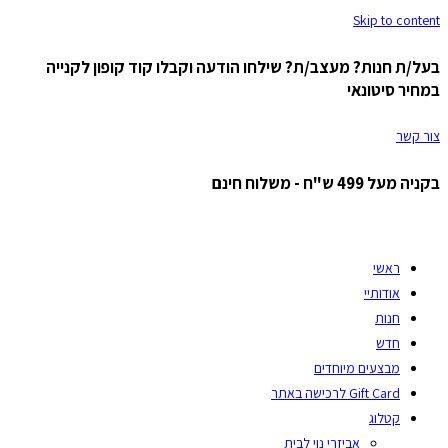
Skip to content
בעל/ת חנות? מעצב/ת? שילחו הודעה וקבלו קוד קופון לקנייה
במחיר סיטונאי
צור קשר
בקניה מעל 499 ש"ח - משלוח חינם
ראשי
אודותיי
חנות
חדש
מבצעים מיוחדים
Gift Card לרכישה באתר
קטלוג
אביזרי נוי לבית