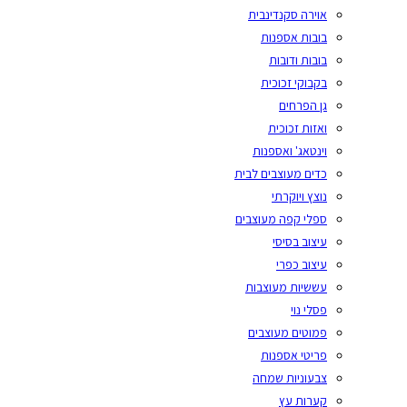
אוירה סקנדינבית
בובות אספנות
בובות ודובות
בקבוקי זכוכית
גן הפרחים
ואזות זכוכית
וינטאג' ואספנות
כדים מעוצבים לבית
נוצץ ויוקרתי
ספלי קפה מעוצבים
עיצוב בסיסי
עיצוב כפרי
עששיות מעוצבות
פסלי נוי
פמוטים מעוצבים
פריטי אספנות
צבעוניות שמחה
קערות עץ