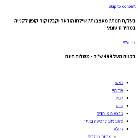
Skip to content
בעל/ת חנות? מעצב/ת? שילחו הודעה וקבלו קוד קופון לקנייה
במחיר סיטונאי
צור קשר
בקניה מעל 499 ש"ח - משלוח חינם
ראשי
אודותיי
חנות
חדש
מבצעים מיוחדים
Gift Card לרכישה באתר
קטלוג
אביזרי נוי לבית