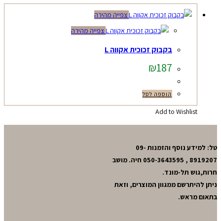
צפייה מהירה
צפייה מהירה
בקבוק זכוכית אקווה L
₪
187
הוספה לסל
Add to Wishlist
טל: למידע נוסף והזמנות 09-
8919207 , 050-3643595 חיה. מושב
חרות,גוש תל-מונד.
ניתן להיתרשם ממגוון המוצרים, וזאת
בתאום מראש.