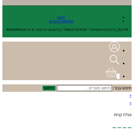
תקנון
החלפות והחזרות
© 2023,כל הזכויות שמורות ל - TANGO DESIGN / קידום ובניית האתר RAVENMEDIA.CO.IL
0
חיפוש עבור:
חיפוש
×
×
עגלת קניות