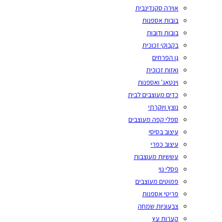
אוירה סקנדינבית
בובות אספנות
בובות ודובות
בקבוקי זכוכית
גן הפרחים
ואזות זכוכית
וינטאג' ואספנות
כדים מעוצבים לבית
נוצץ ויוקרתי
ספלי קפה מעוצבים
עיצוב בסיסי
עיצוב כפרי
עששיות מעוצבות
פסלי נוי
פמוטים מעוצבים
פריטי אספנות
צבעוניות שמחה
קערות עץ