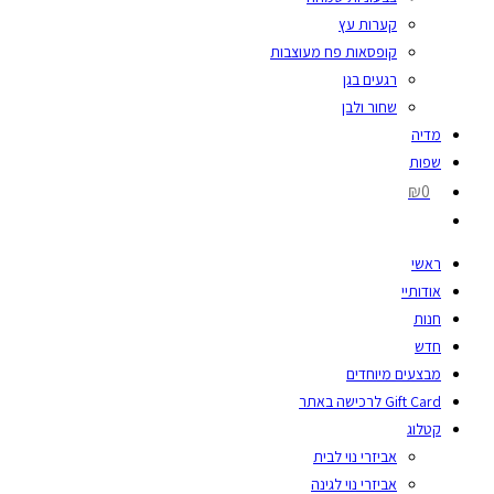
קערות עץ
קופסאות פח מעוצבות
רגעים בגן
שחור ולבן
מדיה
שפות
₪0
ראשי
אודותיי
חנות
חדש
מבצעים מיוחדים
Gift Card לרכישה באתר
קטלוג
אביזרי נוי לבית
אביזרי נוי לגינה