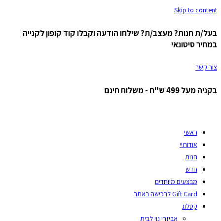
Skip to content
בעל/ת חנות? מעצב/ת? שילחו הודעה וקבלו קוד קופון לקנייה
במחיר סיטונאי
צור קשר
בקניה מעל 499 ש"ח - משלוח חינם
ראשי
אודותיי
חנות
חדש
מבצעים מיוחדים
Gift Card לרכישה באתר
קטלוג
אביזרי נוי לבית