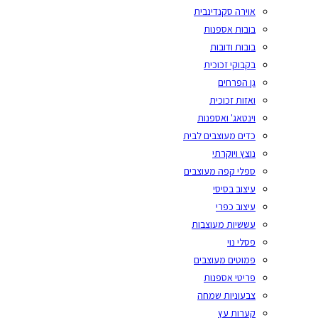
אוירה סקנדינבית
בובות אספנות
בובות ודובות
בקבוקי זכוכית
גן הפרחים
ואזות זכוכית
וינטאג' ואספנות
כדים מעוצבים לבית
נוצץ ויוקרתי
ספלי קפה מעוצבים
עיצוב בסיסי
עיצוב כפרי
עששיות מעוצבות
פסלי נוי
פמוטים מעוצבים
פריטי אספנות
צבעוניות שמחה
קערות עץ