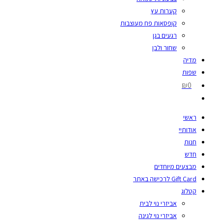
קערות עץ
קופסאות פח מעוצבות
רגעים בגן
שחור ולבן
מדיה
שפות
₪0
ראשי
אודותיי
חנות
חדש
מבצעים מיוחדים
Gift Card לרכישה באתר
קטלוג
אביזרי נוי לבית
אביזרי נוי לגינה