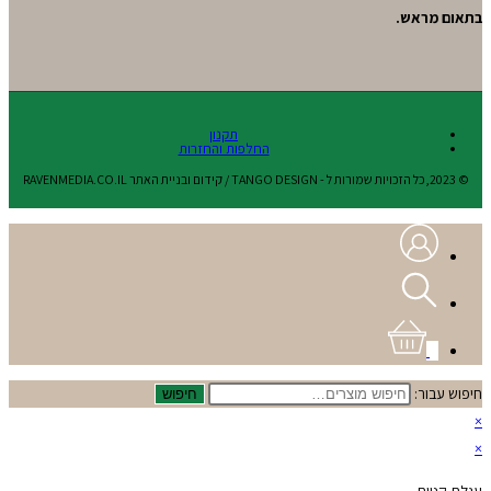
בתאום מראש.
תקנון
החלפות והחזרות
© 2023,כל הזכויות שמורות ל - TANGO DESIGN / קידום ובניית האתר RAVENMEDIA.CO.IL
0
חיפוש עבור:
חיפוש
×
×