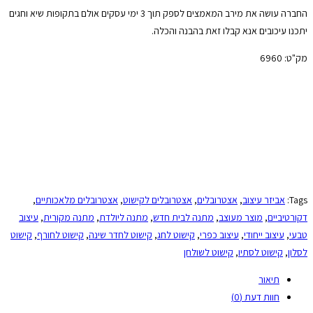
החברה עושה את מירב המאמצים לספק תוך 3 ימי עסקים אולם בתקופות שיא וחגים
יתכנו עיכובים אנא קבלו זאת בהבנה והכלה.
מק"ט:
6960
Tags:
אביזר עיצוב
,
אצטרובלים
,
אצטרובלים לקישוט
,
אצטרובלים מלאכותיים
,
דקורטיביים
,
מוצר מעוצב
,
מתנה לבית חדש
,
מתנה ליולדת
,
מתנה מקורית
,
עיצוב
טבעי
,
עיצוב ייחודי
,
עיצוב כפרי
,
קישוט לחג
,
קישוט לחדר שינה
,
קישוט לחורף
,
קישוט
לסלון
,
קישוט לסתיו
,
קישוט לשולחן
תיאור
חוות דעת (0)