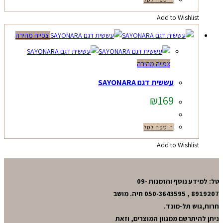
Add to Wishlist
צפייה מהירה
צפייה מהירה
עששית דגם SAYONARA
₪
169
הוספה לסל
Add to Wishlist
טל: למידע נוסף והזמנות 09-
8919207 , 050-3643595 חיה. מושב
חרות,גוש תל-מונד.
ניתן להיתרשם ממגוון המוצרים, וזאת