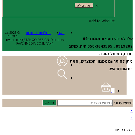
הוספה לסל
Add to Wishlist
תקנון
החלפות והחזרות
© 2023,כל
הזכויות
טל: למידע נוסף והזמנות 09-
שמורות ל - TANGO DESIGN / קידום ובניית
האתר RAVENMEDIA.CO.IL
8919207 , 050-3643595 חיה. מושב
חרות,גוש תל-מונד.
ניתן להיתרשם ממגוון המוצרים, וזאת
בתאום מראש.
0
חיפוש עבור:
חיפוש
×
×
עגלת קניות