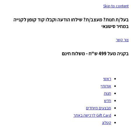
Skip to content
בעל/ת חנות? מעצב/ת? שילחו הודעה וקבלו קוד קופון לקנייה
במחיר סיטונאי
צור קשר
בקניה מעל 499 ש"ח - משלוח חינם
ראשי
אודותיי
חנות
חדש
מבצעים מיוחדים
Gift Card לרכישה באתר
קטלוג