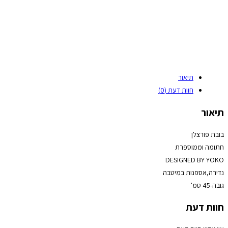
תיאור
חוות דעת (0)
תיאור
בובת פורצלן
חתומה וממוספרת
DESIGNED BY YOKO
נדירה,אספנות במיטבה
גובה-45 סמ'
חוות דעת