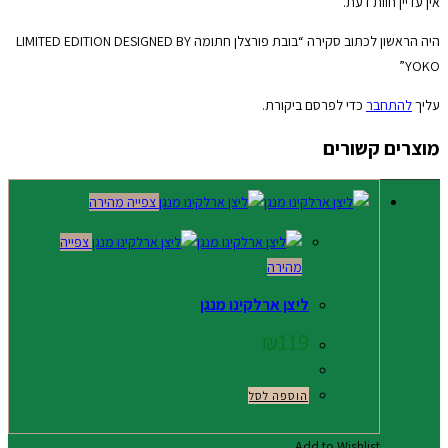
אין עדיין חוות דעת.
היה הראשון לכתוב סקירה “בובת פורצלן חתומה LIMITED EDITION DESIGNED BY
YOKO”
עליך
להתחבר
כדי לפרסם ביקורת.
מוצרים קשורים
צפייה מהירה
צפייה
מהירה
ליצן ארלקינו מנגן
₪
119
הוספה לסל
Add to Wishlist