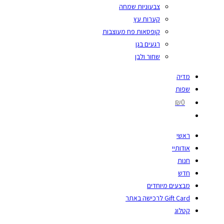
צבעוניות שמחה
קערות עץ
קופסאות פח מעוצבות
רגעים בגן
שחור ולבן
מדיה
שפות
₪0
ראשי
אודותיי
חנות
חדש
מבצעים מיוחדים
Gift Card לרכישה באתר
קטלוג