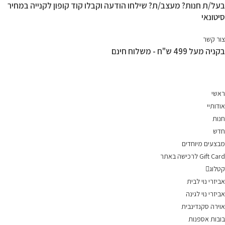
בעל/ת חנות? מעצב/ת? שילחו הודעה וקבלו קוד קופון לקנייה במחיר
Ski
סיטונאי
t
conten
צור קשר
בקניה מעל 499 ש"ח - משלוח חינם
ראשי
אודותיי
חנות
חדש
מבצעים מיוחדים
Gift Card לרכישה באתר
קטלוג
אביזרי נוי לבית
אביזרי נוי לגינה
אוירה סקנדינבית
בובות אספנות