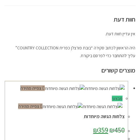
חוות דעת
אין עדיין חוות דעת.
היה הראשון לכתוב סקירה “בובת פורצלן כפרית COUNTRY COLLECTION”
עליך
להתחבר
כדי לפרסם ביקורת.
מוצרים קשורים
צפייה מהירה
מבצע!
צפייה מהירה
צלחות הגשה מיוחדות
450
₪
359
המחיר
₪
המחיר
המקורי
הנוכחי
היה:
הוא: