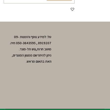
טל: למידע נוסף והזמנות 09-
8919207 , 050-3643595 חיה.
מושב חרות,גוש תל-מונד.
ניתן להיתרשם ממגוון המוצרים,
וזאת בתאום מראש.