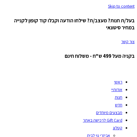
Skip to content
בעל/ת חנות? מעצב/ת? שילחו הודעה וקבלו קוד קופון לקנייה
במחיר סיטונאי
צור קשר
בקניה מעל 499 ש"ח - משלוח חינם
ראשי
אודותיי
חנות
חדש
מבצעים מיוחדים
Gift Card לרכישה באתר
קטלוג
אביזרי נוי לבית