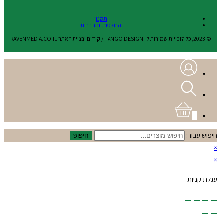
תקנון
החלפות והחזרות
© 2023,כל הזכויות שמורות ל - TANGO DESIGN / קידום ובניית האתר RAVENMEDIA.CO.IL
0
חיפוש עבור:
חיפוש
×
×
עגלת קניות