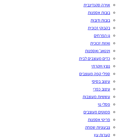
אוירה סקנדינבית
בובות אספנות
בובות ודובות
בקבוקי זכוכית
גן הפרחים
ואזות זכוכית
וינטאג' ואספנות
כדים מעוצבים לבית
נוצץ ויוקרתי
ספלי קפה מעוצבים
עיצוב בסיסי
עיצוב כפרי
עששיות מעוצבות
פסלי נוי
פמוטים מעוצבים
פריטי אספנות
צבעוניות שמחה
קערות עץ