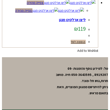
צפייה מהירה
צפייה מהירה
ליצן ארלקינו מנגן
₪
119
הוספה לסל
Add to Wishlist
טל: למידע נוסף והזמנות 09-
8919207 , 050-3643595 חיה. מושב
חרות,גוש תל-מונד.
ניתן להיתרשם ממגוון המוצרים, וזאת
בתאום מראש.