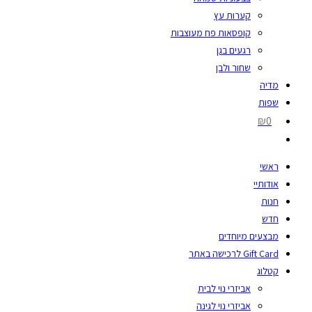
קערות עץ
קופסאות פח מעוצבות
רגעים בגן
שחור ולבן
מדיה
שפות
₪0
ראשי
אודותיי
חנות
חדש
מבצעים מיוחדים
Gift Card לרכישה באתר
קטלוג
אביזרי נוי לבית
אביזרי נוי לגינה