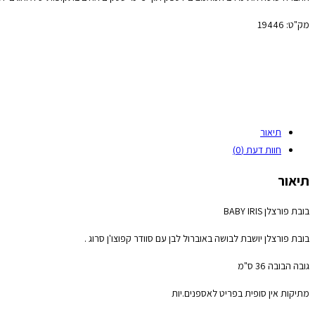
מק"ט:
19446
תיאור
חוות דעת (0)
תיאור
בובת פורצלן BABY IRIS
בובת פורצלן יושבת לבושה באוברול לבן עם סוודר קפוצו'ן סרוג .
גובה הבובה 36 ס"מ
מתיקות אין סופית בפריט לאספנים.יות