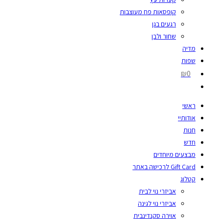
קופסאות פח מעוצבות
רגעים בגן
שחור ולבן
מדיה
שפות
₪0
ראשי
אודותיי
חנות
חדש
מבצעים מיוחדים
Gift Card לרכישה באתר
קטלוג
אביזרי נוי לבית
אביזרי נוי לגינה
אוירה סקנדינבית