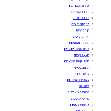
אוירה סקנדינבית
בובות אספנות
בובות ודובות
בקבוקי זכוכית
גן הפרחים
ואזות זכוכית
וינטאג' ואספנות
כדים מעוצבים לבית
נוצץ ויוקרתי
ספלי קפה מעוצבים
עיצוב בסיסי
עיצוב כפרי
עששיות מעוצבות
פסלי נוי
פמוטים מעוצבים
פריטי אספנות
צבעוניות שמחה
קערות עץ