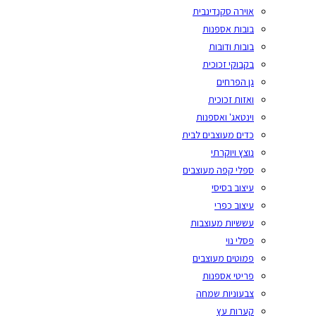
אוירה סקנדינבית
בובות אספנות
בובות ודובות
בקבוקי זכוכית
גן הפרחים
ואזות זכוכית
וינטאג' ואספנות
כדים מעוצבים לבית
נוצץ ויוקרתי
ספלי קפה מעוצבים
עיצוב בסיסי
עיצוב כפרי
עששיות מעוצבות
פסלי נוי
פמוטים מעוצבים
פריטי אספנות
צבעוניות שמחה
קערות עץ