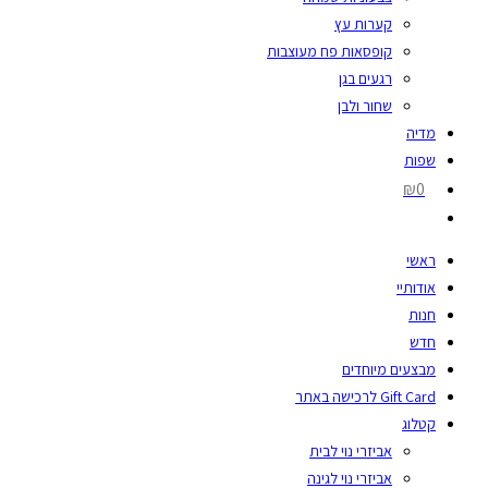
קערות עץ
קופסאות פח מעוצבות
רגעים בגן
שחור ולבן
מדיה
שפות
₪0
ראשי
אודותיי
חנות
חדש
מבצעים מיוחדים
Gift Card לרכישה באתר
קטלוג
אביזרי נוי לבית
אביזרי נוי לגינה