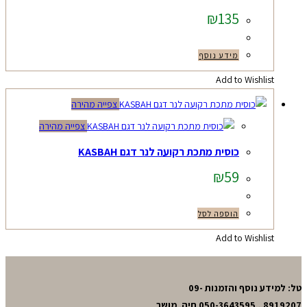
₪
135
מידע נוסף
Add to Wishlist
צפייה מהירה
צפייה מהירה
כוסית מתכת רקועה לנר דגם KASBAH
₪
59
הוספה לסל
Add to Wishlist
טל: למידע נוסף והזמנות 09-
8919207 , 050-3643595 חיה. מושב