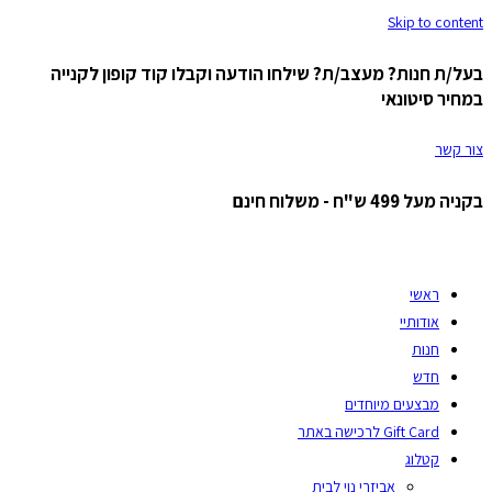
Skip to content
בעל/ת חנות? מעצב/ת? שילחו הודעה וקבלו קוד קופון לקנייה
במחיר סיטונאי
צור קשר
בקניה מעל 499 ש"ח - משלוח חינם
ראשי
אודותיי
חנות
חדש
מבצעים מיוחדים
Gift Card לרכישה באתר
קטלוג
אביזרי נוי לבית