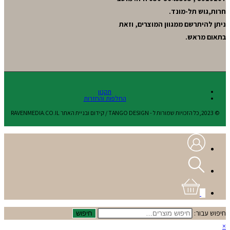
חרות,גוש תל-מונד.
ניתן להיתרשם ממגוון המוצרים, וזאת
בתאום מראש.
תקנון
החלפות והחזרות
© 2023,כל הזכויות שמורות ל - TANGO DESIGN / קידום ובניית האתר RAVENMEDIA.CO.IL
0
חיפוש עבור:
חיפוש
×