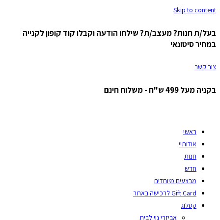
Skip to content
בעל/ת חנות? מעצב/ת? שילחו הודעה וקבלו קוד קופון לקנייה
במחיר סיטונאי
צור קשר
בקניה מעל 499 ש"ח - משלוח חינם
ראשי
אודותיי
חנות
חדש
מבצעים מיוחדים
Gift Card לרכישה באתר
קטלוג
אביזרי נוי לבית