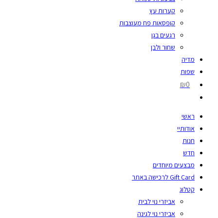
קערות עץ
קופסאות פח מעוצבות
רגעים בגן
שחור ולבן
מדיה
שפות
₪0
ראשי
אודותיי
חנות
חדש
מבצעים מיוחדים
Gift Card לרכישה באתר
קטלוג
אביזרי נוי לבית
אביזרי נוי לגינה