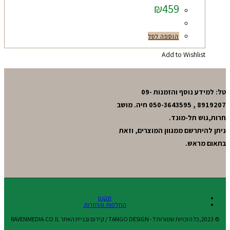
₪
459
הוספה לסל
Add to Wishlist
טל: למידע נוסף והזמנות 09-
8919207 , 050-3643595 חיה. מושב
חרות,גוש תל-מונד.
ניתן להיתרשם ממגוון המוצרים, וזאת
בתאום מראש.
תקנון
החלפות והחזרות
© 2023,כל הזכויות שמורות ל - TANGO DESIGN / קידום ובניית האתר RAVENMEDIA.CO.IL