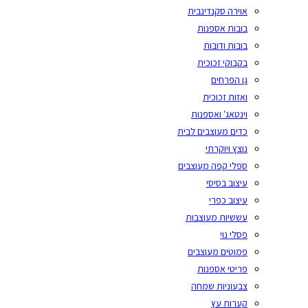
אוירה סקנדינבית
בובות אספנות
בובות ודובות
בקבוקי זכוכית
גן הפרחים
ואזות זכוכית
וינטאג' ואספנות
כדים מעוצבים לבית
נוצץ ויוקרתי
ספלי קפה מעוצבים
עיצוב בסיסי
עיצוב כפרי
עששיות מעוצבות
פסלי נוי
פמוטים מעוצבים
פריטי אספנות
צבעוניות שמחה
קערות עץ