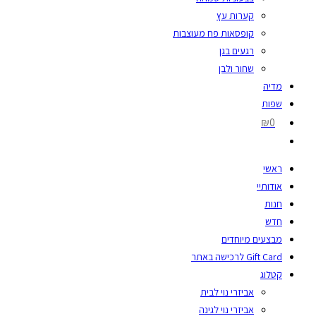
קערות עץ
קופסאות פח מעוצבות
רגעים בגן
שחור ולבן
מדיה
שפות
₪0
ראשי
אודותיי
חנות
חדש
מבצעים מיוחדים
Gift Card לרכישה באתר
קטלוג
אביזרי נוי לבית
אביזרי נוי לגינה