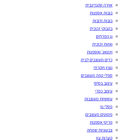
אוירה סקנדינבית
בובות אספנות
בובות ודובות
בקבוקי זכוכית
גן הפרחים
ואזות זכוכית
וינטאג' ואספנות
כדים מעוצבים לבית
נוצץ ויוקרתי
ספלי קפה מעוצבים
עיצוב בסיסי
עיצוב כפרי
עששיות מעוצבות
פסלי נוי
פמוטים מעוצבים
פריטי אספנות
צבעוניות שמחה
קערות עץ