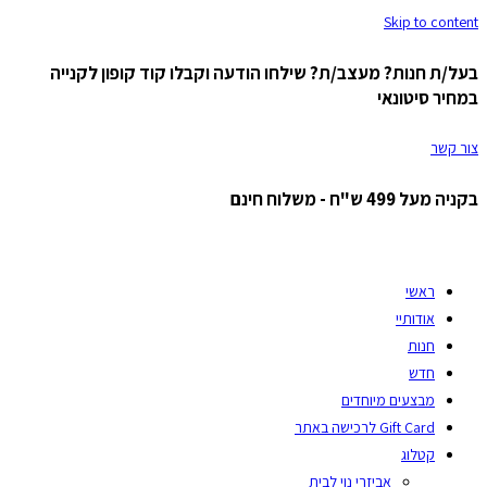
Skip to content
בעל/ת חנות? מעצב/ת? שילחו הודעה וקבלו קוד קופון לקנייה
במחיר סיטונאי
צור קשר
בקניה מעל 499 ש"ח - משלוח חינם
ראשי
אודותיי
חנות
חדש
מבצעים מיוחדים
Gift Card לרכישה באתר
קטלוג
אביזרי נוי לבית