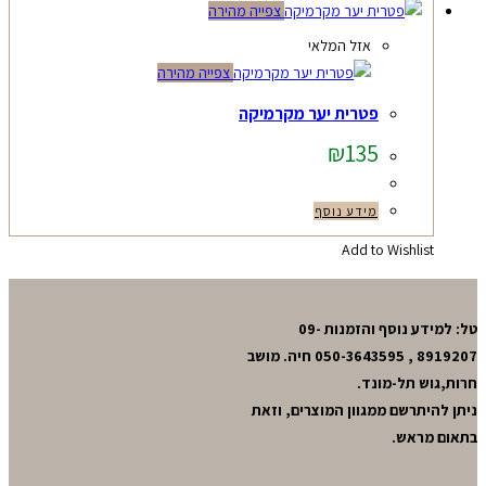
צפייה מהירה
אזל המלאי
צפייה מהירה
פטרית יער מקרמיקה
₪
135
מידע נוסף
Add to Wishlist
טל: למידע נוסף והזמנות 09-
8919207 , 050-3643595 חיה. מושב
חרות,גוש תל-מונד.
ניתן להיתרשם ממגוון המוצרים, וזאת
בתאום מראש.