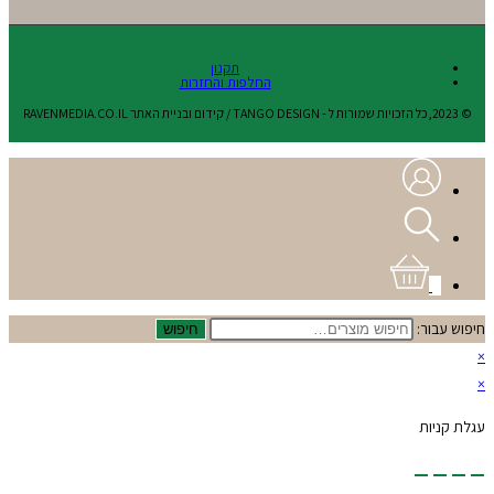
תקנון
החלפות והחזרות
© 2023,כל הזכויות שמורות ל - TANGO DESIGN / קידום ובניית האתר RAVENMEDIA.CO.IL
0
חיפוש עבור:
חיפוש
×
×
עגלת קניות