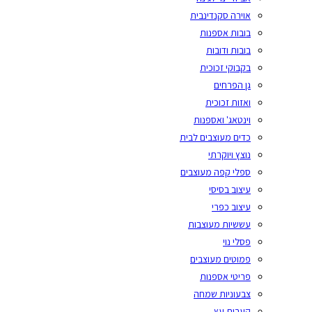
אוירה סקנדינבית
בובות אספנות
בובות ודובות
בקבוקי זכוכית
גן הפרחים
ואזות זכוכית
וינטאג' ואספנות
כדים מעוצבים לבית
נוצץ ויוקרתי
ספלי קפה מעוצבים
עיצוב בסיסי
עיצוב כפרי
עששיות מעוצבות
פסלי נוי
פמוטים מעוצבים
פריטי אספנות
צבעוניות שמחה
קערות עץ