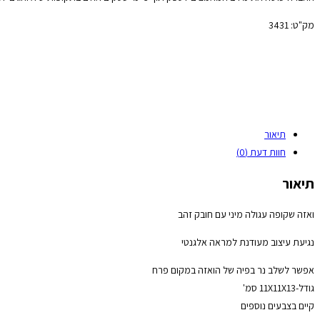
מק"ט:
3431
תיאור
חוות דעת (0)
תיאור
ואזה שקופה עגולה מיני עם חובק זהב
נגיעת עיצוב מעודנת למראה אלגנטי
אפשר לשלב נר בפיה של הואזה במקום פרח
גודל-11X11X13 סמ'
קיים בצבעים נוספים