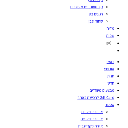
קופסאות פח מעוצבות
רגעים בגן
שחור ולבן
מדיה
שפות
₪0
ראשי
אודותיי
חנות
חדש
מבצעים מיוחדים
Gift Card לרכישה באתר
קטלוג
אביזרי נוי לבית
אביזרי נוי לגינה
אוירה סקנדינבית